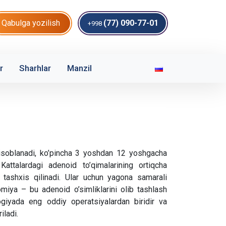
Qabulga yozilish
(77) 090-77-01
+998
r
Sharhlar
Manzil
isoblanadi, ko’pincha 3 yoshdan 12 yoshgacha
Kattalardagi adenoid to’qimalarining ortiqcha
 tashxis qilinadi. Ular uchun yagona samarali
iya – bu adenoid o’simliklarini olib tashlash
ogiyada eng oddiy operatsiyalardan biridir va
iladi.