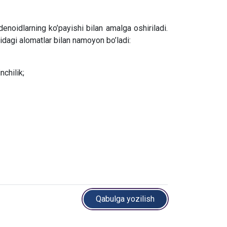
enoidlarning ko’payishi bilan amalga oshiriladi.
dagi alomatlar bilan namoyon bo’ladi:
nchilik;
Qabulga yozilish