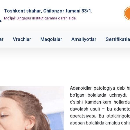
Toshkent shahar, Chilonzor tumani 33/1.
Mo'ljal: Singapur institut qarama qarshisida.
ar
Vrachlar
Maqolalar
Amaliyotlar
Sertifikatla
Adenoidlar patologiya deb h
bo’lgan bolalarda uchraydi. 
o’sishi kamdan-kam hollarda
davolash usuli – bu adenotom
operatsiyasi. Bu otolaringol
asosan bolalikda amalga oshir