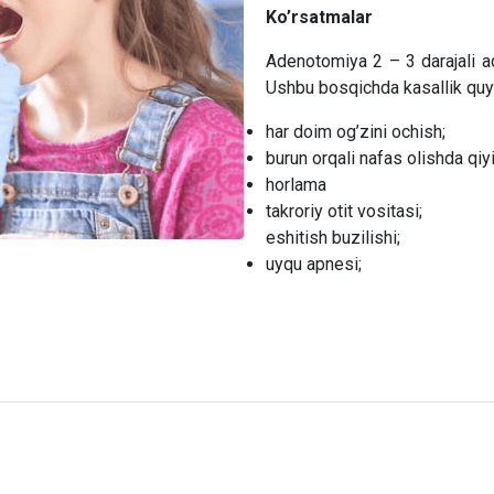
Ko’rsatmalar
Adenotomiya 2 – 3 darajali ad
Ushbu bosqichda kasallik quyi
har doim og’zini ochish;
burun orqali nafas olishda qiyi
horlama
takroriy otit vositasi;
eshitish buzilishi;
uyqu apnesi;