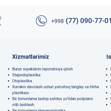
1.
(77) 090-77-0
+998
a.
Xizmatlarimiz
I
Burun suyaklarini reponatsiya qilish
Stapedoplastika
Otoplastika
Xurrakni davolash uchun yumshoq tanglay va tilcha
plastikasi
Bir tomonlama tashqi eshituv yo‘lidan poliplarni
olib tashlash
Bir tomonlama timpanoplastika