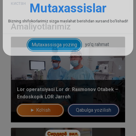
кистан
Amaliyotlarimiz
Lor operatsiyasi Lor dr. Raxmonov Otabek –
Endoskopik LOR Jarroh
► Ko'rish
Qabulga yozilish
Umumiy chatimizga yozing