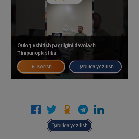
Mutaxassislar
Bizning shifokorlarimiz sizga maslahat berishdan xursand bo'lishadi!
Quloq eshitish pastligini davolash
yo'q rahmat
Mutaxassisga yozing
Timpanoplastika
► Ko'rish
Qabulga yozilish
Qabulga yozilish