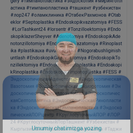
gery
#тимпанопластика
#эндоскопия
#мирингопл
астика
#тимпанопластика
#ташкент
#узбекистан
#лор247
#оламклиника
#ОтабекРахмонов
#Otab
eklor
#Septoplastika
#Endoskopikvazatomiya
#FESS
#LorTashkent24
#lorsentr
#Tonzilloektomiya
#Endo
skopiklazerSheyver
#Adenotomiya
#EndoskopikAde
notonzillotomiya
#EndoskopikVazatomiya
#Rinoplast
ika
#plastikauxa
#uvuloplastika
#Nogorabushliginish
untlash
#EndoskopikGaymorotomiya
#EndoskopikTo
nzillektomiya
#EndoskopikSeptoplastika
#Endoakopi
kRinoplastika
#EndoskopikTimpanoplastika
#FESS
#
ЭндоскопическаяАденотомия
#Эндоскопическая
Вазотомия
#ЭндоскопическаяГайморотомия
#Эн
доскопическаяТонзиллоэктомия
#Эндоскопичес
каяСептопластика
#ЭндоскопическаяРинопласти
ка
#ЭндоскопическаяТимпанопластика
#Эндоско
пическийЛОРцентр
#КруглосуточныйЛОР
#ЛОР
24
#КруглосуточныйЛорТашкент
#Узбекистан
#
Кыргызистан
#Казахстан
#Туркменистан
#Таджи