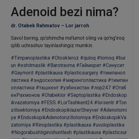
Adenoid bezi nima?
dr. Otabek Rahmatov – Lor jarroh
Savol bering, qo’shimcha ma’lumot oling va qo’ng’iroq
qilib uchrashuv tayinlashingiz mumkin.
#Timpanoplastika
#Otoskleroz
#quloq
#tomoq
#bur
un
#eshitmaslik
#Barotravma
#Гайморит
#Синусит
#Gaymorit
#plastikauxa
#plasticsurgery
#тимпаноп
ластика
#эндоскопия
#мирингопластика
#тимпан
опластика
#ташкент
#узбекистан
#лор247
#Отаб
екРахмонов
#Otabeklor
#Septoplastika
#Endoskop
ikvazatomiya
#FESS
#LorTashkent24
#lorsentr
#Ton
zilloektomiya
#EndoskopiklazerSheyver
#Adenotomi
ya
#EndoskopikAdenotonzillotomiya
#EndoskopikVa
zatomiya
#Rinoplastika
#plastikauxa
#uvuloplastika
#Nogorabushliginishuntlash
#plastikauxa
#plasticsur