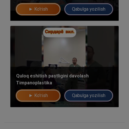
► Ko'rish
Qabulga yozilish
Umumiy chatimizga yozing
Mutaxassislar
Bizning shifokorlarimiz sizga maslahat berishdan xursand bo'lishadi!
yo'q rahmat
Mutaxassisga yozing
Quloq eshitish pastligini davolash
Timpanoplastika
► Ko'rish
Qabulga yozilish