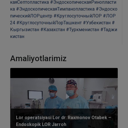
каяСептопластика
#ЭндоскопическаяРинопласти
ка
#ЭндоскопическаяТимпанопластика
#Эндоско
пическийЛОРцентр
#КруглосуточныйЛОР
#ЛОР
24
#КруглосуточныйЛорТашкент
#Узбекистан
#
Кыргызистан
#Казахстан
#Туркменистан
#Таджи
кистан
Amaliyotlarimiz
Lor operatsiyasi Lor dr. Raxmonov Otabek –
Endoskopik LOR Jarroh