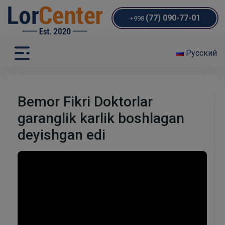
(77) 090-77-01
+998
Русский
Bemor Fikri Doktorlar
garanglik karlik boshlagan
deyishgan edi