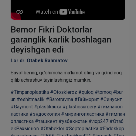
Bemor Fikri Doktorlar
garanglik karlik boshlagan
deyishgan edi
Lor dr. Otabek Rahmatov
Savol bering, qo’shimcha ma’lumot oling va qo’ng’iroq
qilib uchrashuv tayinlashingiz mumkin.
#Timpanoplastika
#Otoskleroz
#quloq
#tomoq
#bur
un
#eshitmaslik
#Barotravma
#Гайморит
#Синусит
#Gaymorit
#plastikauxa
#plasticsurgery
#тимпаноп
ластика
#эндоскопия
#мирингопластика
#тимпан
опластика
#ташкент
#узбекистан
#лор247
#Отаб
екРахмонов
#Otabeklor
#Septoplastika
#Endoskop
ikvazatomiya
#FESS
#LorTashkent24
#lorsentr
#Ton