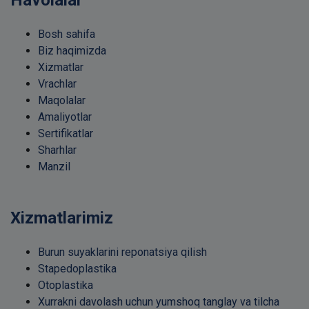
Havolalar
Bosh sahifa
Biz haqimizda
Xizmatlar
Vrachlar
Maqolalar
Amaliyotlar
Sertifikatlar
Sharhlar
Manzil
Xizmatlarimiz
Burun suyaklarini reponatsiya qilish
Stapedoplastika
Otoplastika
Xurrakni davolash uchun yumshoq tanglay va tilcha