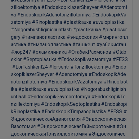
zilloektomiya
#EndoskopiklazerSheyver
#Adenotomi
ya
#EndoskopikAdenotonzillotomiya
#EndoskopikVa
zatomiya
#Rinoplastika
#plastikauxa
#uvuloplastika
#Nogorabushliginishuntlash
#plastikauxa
#plasticsur
gery
#тимпанопластика
#эндоскопия
#мирингопл
астика
#тимпанопластика
#ташкент
#узбекистан
#лор247
#оламклиника
#ОтабекРахмонов
#Otab
eklor
#Septoplastika
#Endoskopikvazatomiya
#FESS
#LorTashkent24
#lorsentr
#Tonzilloektomiya
#Endo
skopiklazerSheyver
#Adenotomiya
#EndoskopikAde
notonzillotomiya
#EndoskopikVazatomiya
#Rinoplast
ika
#plastikauxa
#uvuloplastika
#Nogorabushliginish
untlash
#EndoskopikGaymorotomiya
#EndoskopikTo
nzillektomiya
#EndoskopikSeptoplastika
#Endoakopi
kRinoplastika
#EndoskopikTimpanoplastika
#FESS
#
ЭндоскопическаяАденотомия
#Эндоскопическая
Вазотомия
#ЭндоскопическаяГайморотомия
#Эн
доскопическаяТонзиллоэктомия
#Эндоскопичес