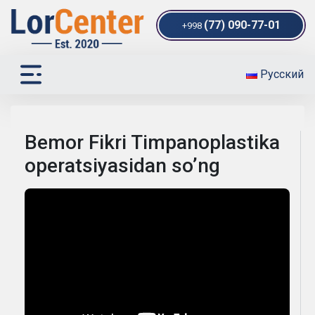
(77) 090-77-01
+998
Русский
Bemor Fikri Timpanoplastika
operatsiyasidan so’ng