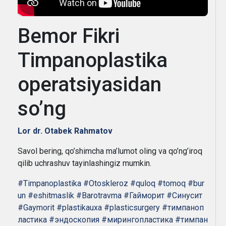
Bemor Fikri
Timpanoplastika
operatsiyasidan
so’ng
Lor dr. Otabek Rahmatov
Savol bering, qo’shimcha ma’lumot oling va qo’ng’iroq
qilib uchrashuv tayinlashingiz mumkin.
#Timpanoplastika
#Otoskleroz
#quloq
#tomoq
#bur
un
#eshitmaslik
#Barotravma
#Гайморит
#Синусит
#Gaymorit
#plastikauxa
#plasticsurgery
#тимпаноп
ластика
#эндоскопия
#мирингопластика
#тимпан