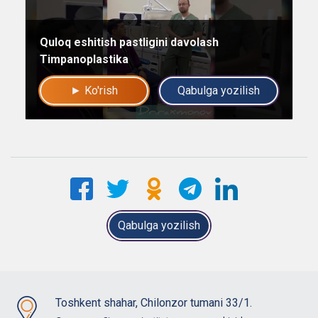
Quloq eshitish pastligini davolash
Timpanoplastika
► Ko'rish
Qabulga yozilish
Qabulga yozilish
Toshkent shahar, Chilonzor tumani 33/1.