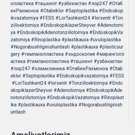
опластика
#ташкент
#узбекистан
#лор247
#Отаб
екРахмонов
#Otabeklor
#Septoplastika
#Endoskop
ikvazatomiya
#FESS
#LorTashkent24
#lorsentr
#Ton
zilloektomiya
#EndoskopiklazerSheyver
#Adenotomi
ya
#EndoskopikAdenotonzillotomiya
#EndoskopikVa
zatomiya
#Rinoplastika
#plastikauxa
#uvuloplastika
#Nogorabushliginishuntlash
#plastikauxa
#plasticsur
gery
#тимпанопластика
#эндоскопия
#мирингопл
астика
#тимпанопластика
#ташкент
#узбекистан
#лор247
#оламклиника
#ОтабекРахмонов
#Otab
eklor
#Septoplastika
#Endoskopikvazatomiya
#FESS
#LorTashkent24
#lorsentr
#Tonzilloektomiya
#Endo
skopiklazerSheyver
#Adenotomiya
#EndoskopikAde
notonzillotomiya
#EndoskopikVazatomiya
#Rinoplast
ika
#plastikauxa
#uvuloplastika
#Nogorabushliginish
untlash