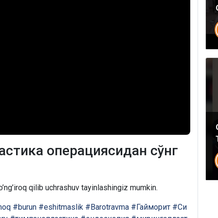
стика операциясидан сўнг
’ng’iroq qilib uchrashuv tayinlashingiz mumkin.
moq
#burun
#eshitmaslik
#Barotravma
#Гайморит
#Си