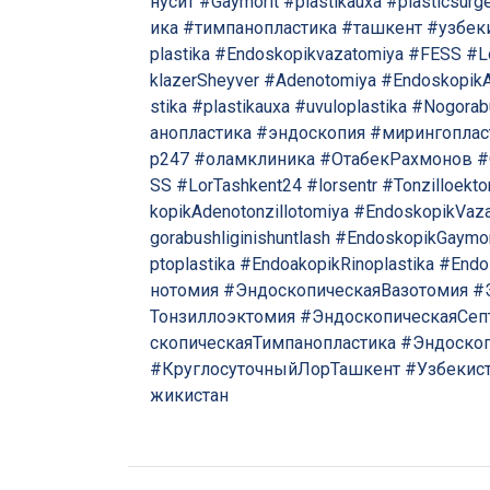
нусит
#Gaymorit
#plastikauxa
#plasticsurg
ика
#тимпанопластика
#ташкент
#узбек
plastika
#Endoskopikvazatomiya
#FESS
#L
klazerSheyver
#Adenotomiya
#EndoskopikA
stika
#plastikauxa
#uvuloplastika
#Nogorabu
анопластика
#эндоскопия
#мирингоплас
р247
#оламклиника
#ОтабекРахмонов
#
SS
#LorTashkent24
#lorsentr
#Tonzilloekt
kopikAdenotonzillotomiya
#EndoskopikVaza
gorabushliginishuntlash
#EndoskopikGaymo
ptoplastika
#EndoakopikRinoplastika
#Endo
нотомия
#ЭндоскопическаяВазотомия
#
Тонзиллоэктомия
#ЭндоскопическаяСеп
скопическаяТимпанопластика
#Эндоско
#КруглосуточныйЛорТашкент
#Узбекис
жикистан