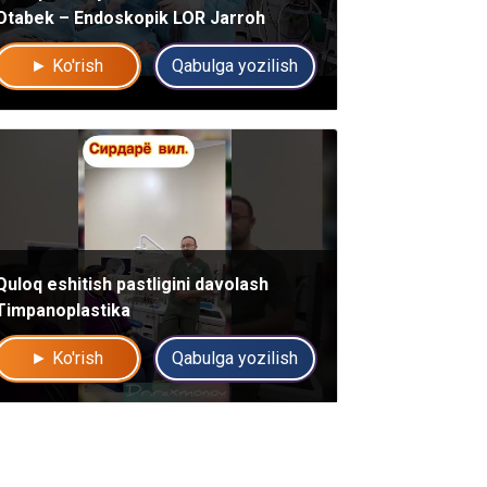
Otabek – Endoskopik LOR Jarroh
► Ko'rish
Qabulga yozilish
Quloq eshitish pastligini davolash
Timpanoplastika
► Ko'rish
Qabulga yozilish