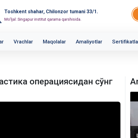
Toshkent shahar, Chilonzor tumani 33/1.
Mo'ljal: Singapur institut qarama qarshisida.
ar
Vrachlar
Maqolalar
Amaliyotlar
Sertifikatla
стика операциясидан сўнг
A