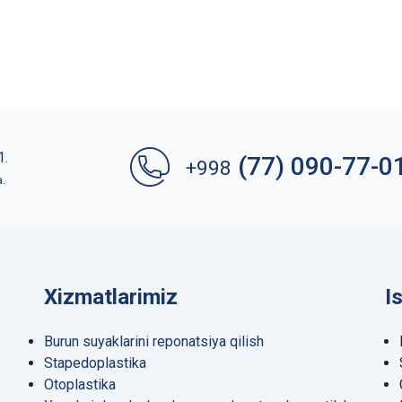
1.
(77) 090-77-0
+998
a.
Xizmatlarimiz
I
Burun suyaklarini reponatsiya qilish
Stapedoplastika
Otoplastika