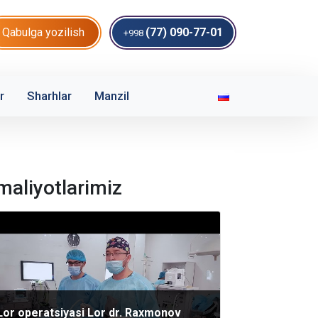
Qabulga yozilish
(77) 090-77-01
+998
r
Sharhlar
Manzil
maliyotlarimiz
Lor operatsiyasi Lor dr. Raxmonov