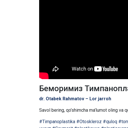
Беморимиз Тимпанопла
dr. Otabek Rahmatov – Lor jarroh
Savol bering, qo’shimcha ma’lumot oling va qo
#Timpanoplastika
#Otoskleroz
#quloq
#to