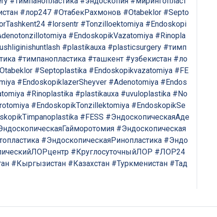
ery
#тимпанопластика
#эндоскопия
#мирингопласт
истан
#лор247
#ОтабекРахмонов
#Otabeklor
#Septo
orTashkent24
#lorsentr
#Tonzilloektomiya
#Endoskopi
denotonzillotomiya
#EndoskopikVazatomiya
#Rinopla
Umumiy chatimizga yozing
shliginishuntlash
#plastikauxa
#plasticsurgery
#тимп
Mutaxassislar
тика
#тимпанопластика
#ташкент
#узбекистан
#ло
Otabeklor
#Septoplastika
#Endoskopikvazatomiya
#FE
Bizning shifokorlarimiz sizga maslahat berishdan xursand bo'lishadi!
omiya
#EndoskopiklazerSheyver
#Adenotomiya
#Endos
tomiya
#Rinoplastika
#plastikauxa
#uvuloplastika
#No
rotomiya
#EndoskopikTonzillektomiya
#EndoskopikSe
skopikTimpanoplastika
#FESS
#ЭндоскопическаяАде
yo'q rahmat
Mutaxassisga yozing
ЭндоскопическаяГайморотомия
#Эндоскопическая
топластика
#ЭндоскопическаяРинопластика
#Эндо
пическийЛОРцентр
#КруглосуточныйЛОР
#ЛОР24
тан
#Кыргызистан
#Казахстан
#Туркменистан
#Тад