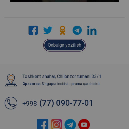
yo'q rahmat
Mutaxassisga yozing
Qabulga yozilish
Toshkent shahar, Chilonzor tumani 33/1.
Ориентир:
Singapur institut qarama qarshisida.
(77) 090-77-01
+998