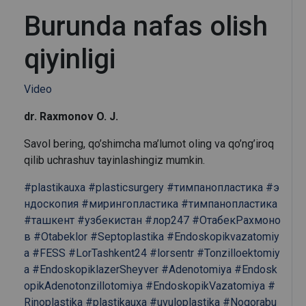
Burunda nafas olish
qiyinligi
Video
dr. Raxmonov O. J.
Savol bering, qo’shimcha ma’lumot oling va qo’ng’iroq
qilib uchrashuv tayinlashingiz mumkin.
#plastikauxa
#plasticsurgery
#тимпанопластика
#э
ндоскопия
#мирингопластика
#тимпанопластика
#ташкент
#узбекистан
#лор247
#ОтабекРахмоно
в
#Otabeklor
#Septoplastika
#Endoskopikvazatomiy
a
#FESS
#LorTashkent24
#lorsentr
#Tonzilloektomiy
a
#EndoskopiklazerSheyver
#Adenotomiya
#Endosk
opikAdenotonzillotomiya
#EndoskopikVazatomiya
#
Rinoplastika
#plastikauxa
#uvuloplastika
#Nogorabu