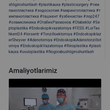
shliginishuntlash
#plastikauxa
#plasticsurgery
#тим
панопластика
#эндоскопия
#мирингопластика
#т
импанопластика
#ташкент
#узбекистан
#лор247
#оламклиника
#ОтабекРахмонов
#Otabeklor
#Se
ptoplastika
#Endoskopikvazatomiya
#FESS
#LorTas
hkent24
#lorsentr
#Tonzilloektomiya
#Endoskopiklaz
erSheyver
#Adenotomiya
#EndoskopikAdenotonzillot
omiya
#EndoskopikVazatomiya
#Rinoplastika
#plasti
kauxa
#uvuloplastika
#Nogorabushliginishuntlash
Amaliyotlarimiz