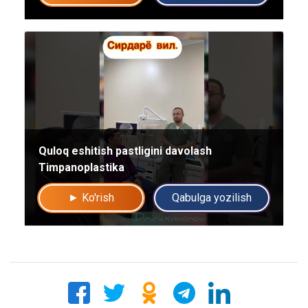
yo'q rahmat
Mutaxassisga yozing
Quloq eshitish pastligini davolash
Timpanoplastika
► Ko'rish
Qabulga yozilish