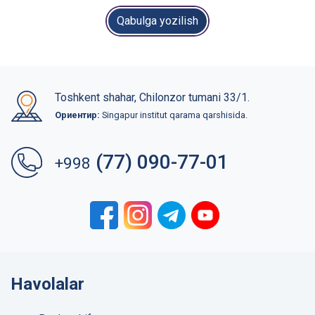
Qabulga yozilish
Toshkent shahar, Chilonzor tumani 33/1.
Ориентир:
Singapur institut qarama qarshisida.
(77) 090-77-01
+998
Havolalar