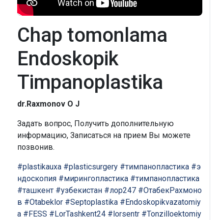
Chap tomonlama
Endoskopik
Timpanoplastika
dr.Raxmonov O J
Задать вопрос, Получить дополнительную
информацию, Записаться на прием Вы можете
позвонив.
#plastikauxa
#plasticsurgery
#тимпанопластика
#э
ндоскопия
#мирингопластика
#тимпанопластика
#ташкент
#узбекистан
#лор247
#ОтабекРахмоно
в
#Otabeklor
#Septoplastika
#Endoskopikvazatomiy
a
#FESS
#LorTashkent24
#lorsentr
#Tonzilloektomiy