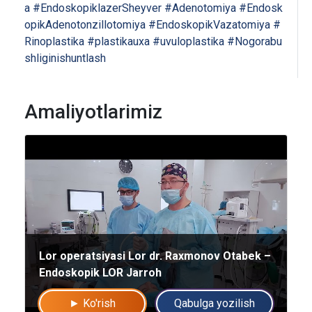
a
#EndoskopiklazerSheyver
#Adenotomiya
#Endosk
opikAdenotonzillotomiya
#EndoskopikVazatomiya
#
Rinoplastika
#plastikauxa
#uvuloplastika
#Nogorabu
shliginishuntlash
Amaliyotlarimiz
Umumiy chatimizga yozing
Lor operatsiyasi Lor dr. Raxmonov Otabek –
Mutaxassislar
Endoskopik LOR Jarroh
Bizning shifokorlarimiz sizga maslahat berishdan xursand bo'lishadi!
► Ko'rish
Qabulga yozilish