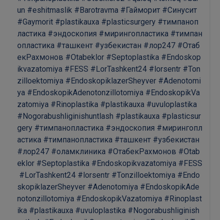
un
#eshitmaslik
#Barotravma
#Гайморит
#Синусит
#Gaymorit
#plastikauxa
#plasticsurgery
#тимпаноп
ластика
#эндоскопия
#мирингопластика
#тимпан
опластика
#ташкент
#узбекистан
#лор247
#Отаб
екРахмонов
#Otabeklor
#Septoplastika
#Endoskop
ikvazatomiya
#FESS
#LorTashkent24
#lorsentr
#Ton
zilloektomiya
#EndoskopiklazerSheyver
#Adenotomi
ya
#EndoskopikAdenotonzillotomiya
#EndoskopikVa
zatomiya
#Rinoplastika
#plastikauxa
#uvuloplastika
#Nogorabushliginishuntlash
#plastikauxa
#plasticsur
gery
#тимпанопластика
#эндоскопия
#мирингопл
астика
#тимпанопластика
#ташкент
#узбекистан
#лор247
#оламклиника
#ОтабекРахмонов
#Otab
eklor
#Septoplastika
#Endoskopikvazatomiya
#FESS
#LorTashkent24
#lorsentr
#Tonzilloektomiya
#Endo
skopiklazerSheyver
#Adenotomiya
#EndoskopikAde
notonzillotomiya
#EndoskopikVazatomiya
#Rinoplast
ika
#plastikauxa
#uvuloplastika
#Nogorabushliginish