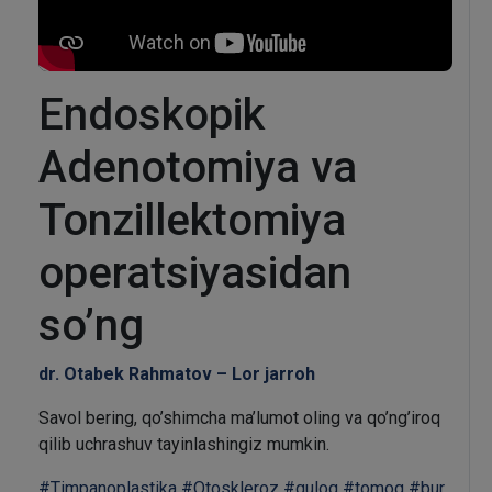
Endoskopik
Adenotomiya va
Tonzillektomiya
operatsiyasidan
so’ng
dr. Otabek Rahmatov – Lor jarroh
Savol bering, qo’shimcha ma’lumot oling va qo’ng’iroq
qilib uchrashuv tayinlashingiz mumkin.
#Timpanoplastika
#Otoskleroz
#quloq
#tomoq
#bur