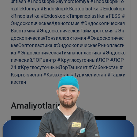
untlash
#EndoskopikGaymorotomiya
#EndoskopikTo
nzillektomiya
#EndoskopikSeptoplastika
#Endoakopi
kRinoplastika
#EndoskopikTimpanoplastika
#FESS
#
ЭндоскопическаяАденотомия
#Эндоскопическая
Вазотомия
#ЭндоскопическаяГайморотомия
#Эн
доскопическаяТонзиллоэктомия
#Эндоскопичес
каяСептопластика
#ЭндоскопическаяРинопласти
ка
#ЭндоскопическаяТимпанопластика
#Эндоско
пическийЛОРцентр
#КруглосуточныйЛОР
#ЛОР
24
#КруглосуточныйЛорТашкент
#Узбекистан
#
Кыргызистан
#Казахстан
#Туркменистан
#Таджи
кистан
Amaliyotlarimiz