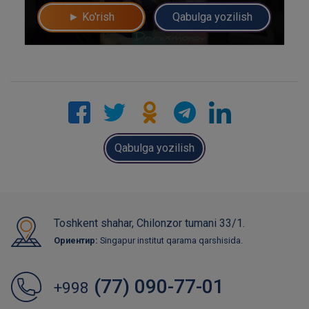
► Ko'rish
Qabulga yozilish
Qabulga yozilish
Toshkent shahar, Chilonzor tumani 33/1.
Ориентир:
Singapur institut qarama qarshisida.
(77) 090-77-01
+998