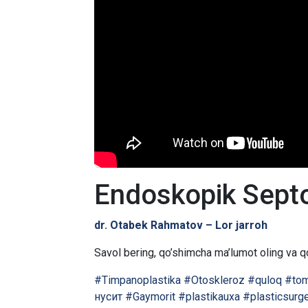
Endoskopik Septo
dr. Otabek Rahmatov – Lor jarroh
Savol bering, qo’shimcha ma’lumot oling va qo
#Timpanoplastika
#Otoskleroz
#quloq
#to
нусит
#Gaymorit
#plastikauxa
#plasticsurg