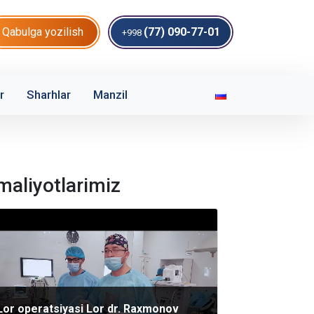
Qabulga yozilish
(77) 090-77-01
+998
r
Sharhlar
Manzil
maliyotlarimiz
Lor operatsiyasi Lor dr. Raxmonov