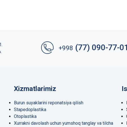
1.
(77) 090-77-0
+998
a.
Xizmatlarimiz
I
Burun suyaklarini reponatsiya qilish
Stapedoplastika
Otoplastika
Xurrakni davolash uchun yumshoq tanglay va tilcha