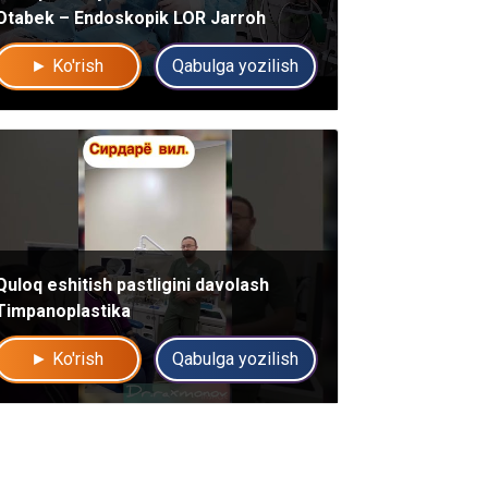
Otabek – Endoskopik LOR Jarroh
► Ko'rish
Qabulga yozilish
Quloq eshitish pastligini davolash
Timpanoplastika
► Ko'rish
Qabulga yozilish