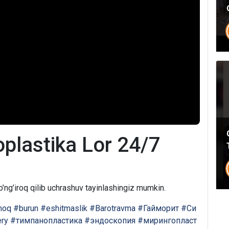
plastika Lor 24/7
’ng’iroq qilib uchrashuv tayinlashingiz mumkin.
Umumiy chatimizga yozing
moq
#burun
#eshitmaslik
#Barotravma
#Гайморит
#Си
Mutaxassislar
ery
#тимпанопластика
#эндоскопия
#мирингопласт