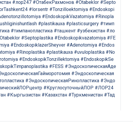
истан
#лор247
#ОтабекРахмонов
#Otabeklor
#Septo
Bizning shifokorlarimiz sizga maslahat berishdan xursand bo'lishadi!
orTashkent24
#lorsentr
#Tonzilloektomiya
#Endoskopi
denotonzillotomiya
#EndoskopikVazatomiya
#Rinopla
shliginishuntlash
#plastikauxa
#plasticsurgery
#тимп
yo'q rahmat
Mutaxassisga yozing
тика
#тимпанопластика
#ташкент
#узбекистан
#ло
Otabeklor
#Septoplastika
#Endoskopikvazatomiya
#FE
omiya
#EndoskopiklazerSheyver
#Adenotomiya
#Endos
tomiya
#Rinoplastika
#plastikauxa
#uvuloplastika
#No
rotomiya
#EndoskopikTonzillektomiya
#EndoskopikSe
skopikTimpanoplastika
#FESS
#ЭндоскопическаяАде
ЭндоскопическаяГайморотомия
#Эндоскопическая
топластика
#ЭндоскопическаяРинопластика
#Эндо
пическийЛОРцентр
#КруглосуточныйЛОР
#ЛОР24
тан
#Кыргызистан
#Казахстан
#Туркменистан
#Тад