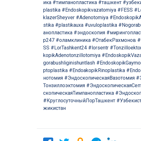
ика
#тимпанопластика
#ташкент
#узбек
plastika
#Endoskopikvazatomiya
#FESS
#L
klazerSheyver
#Adenotomiya
#EndoskopikA
stika
#plastikauxa
#uvuloplastika
#Nogorabu
анопластика
#эндоскопия
#мирингоплас
р247
#оламклиника
#ОтабекРахмонов
#
SS
#LorTashkent24
#lorsentr
#Tonzilloekt
kopikAdenotonzillotomiya
#EndoskopikVaza
gorabushliginishuntlash
#EndoskopikGaymo
ptoplastika
#EndoakopikRinoplastika
#Endo
нотомия
#ЭндоскопическаяВазотомия
#
Тонзиллоэктомия
#ЭндоскопическаяСеп
скопическаяТимпанопластика
#Эндоско
#КруглосуточныйЛорТашкент
#Узбекис
жикистан