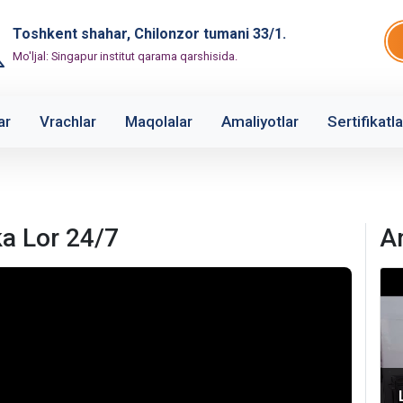
Toshkent shahar, Chilonzor tumani 33/1.
Mo'ljal: Singapur institut qarama qarshisida.
ar
Vrachlar
Maqolalar
Amaliyotlar
Sertifikatla
a Lor 24/7
A