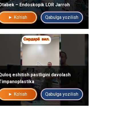
Otabek – Endoskopik LOR Jarroh
► Ko'rish
Qabulga yozilish
Quloq eshitish pastligini davolash
Timpanoplastika
► Ko'rish
Qabulga yozilish