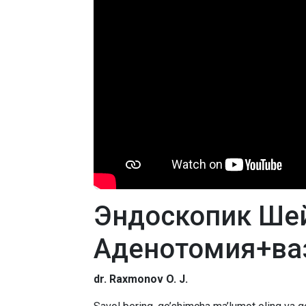
Эндоскопик Ше
Аденотомия+ва
dr. Raxmonov O. J.