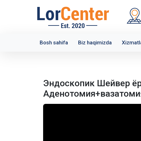
Bosh sahifa
Biz haqimizda
Xizmatl
Эндоскопик Шейвер ё
Аденотомия+вазатоми