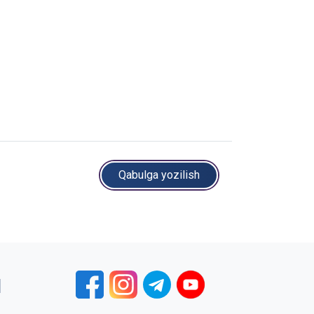
Qabulga yozilish
1