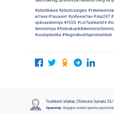
Savol bering, qo’shimcha ma’lumot oling va qo
#plastikauxa
#plasticsurgery
#тимпанопла
астика
#ташкент
#узбекистан
#лор247
#
opikvazatomiya
#FESS
#LorTashkent24
#lo
denotomiya
#EndoskopikAdenotonzillotomi
#uvuloplastika
#Nogorabushliginishuntlash
Toshkent shahar, Chilonzor tumani 33/
Ориентир:
Singapur institut qarama qarshisid