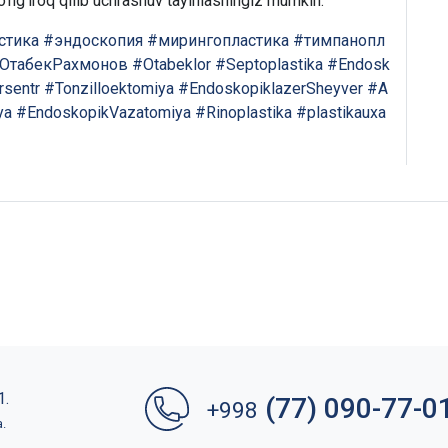
’ng’iroq qilib uchrashuv tayinlashingiz mumkin.
стика
#эндоскопия
#мирингопластика
#тимпанопл
ОтабекРахмонов
#Otabeklor
#Septoplastika
#Endosk
rsentr
#Tonzilloektomiya
#EndoskopiklazerSheyver
#A
ya
#EndoskopikVazatomiya
#Rinoplastika
#plastikauxa
1.
(77) 090-77-0
+998
a.