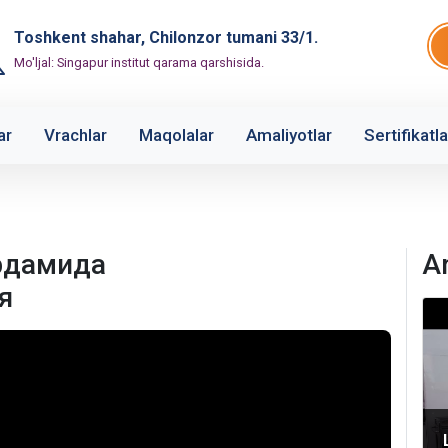
Toshkent shahar, Chilonzor tumani 33/1.
Mo'ljal: Singapur institut qarama qarshisida.
ar
Vrachlar
Maqolalar
Amaliyotlar
Sertifikatla
рдамида
A
я