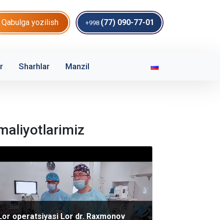
Qabulga yozilish
(77) 090-77-01
+998
r
Sharhlar
Manzil
maliyotlarimiz
Lor operatsiyasi Lor dr. Raxmonov