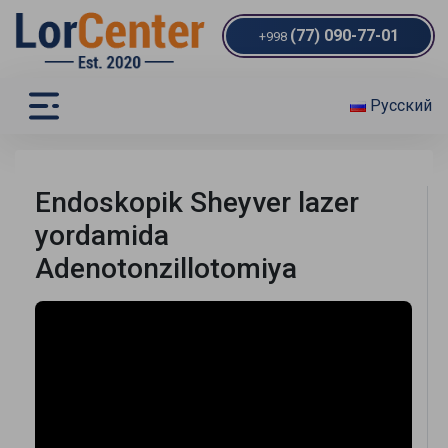
(77) 090-77-01
+998
Русский
Endoskopik Sheyver lazer
yordamida
Adenotonzillotomiya