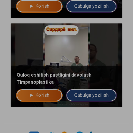
► Ko'rish
Qabulga yozilish
Umumiy chatimizga yozing
Mutaxassislar
Bizning shifokorlarimiz sizga maslahat berishdan xursand bo'lishadi!
Quloq eshitish pastligini davolash
Timpanoplastika
yo'q rahmat
Mutaxassisga yozing
► Ko'rish
Qabulga yozilish