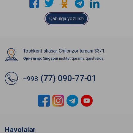
Qabulga yozilish
Toshkent shahar, Chilonzor tumani 33/1.
Ориентир:
Singapur institut qarama qarshisida.
(77) 090-77-01
+998
Havolalar