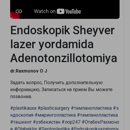
Endoskopik Sheyver
lazer yordamida
Adenotonzillotomiya
dr.Raxmonov O J
Задать вопрос, Получить дополнительную
информацию, Записаться на прием Вы можете
позвонив.
#plastikauxa
#plasticsurgery
#тимпанопластика
#э
ндоскопия
#мирингопластика
#тимпанопластика
#ташкент
#узбекистан
#лор247
#ОтабекРахмоно
в
#Otabeklor
#Septoplastika
#Endoskopikvazatomiy