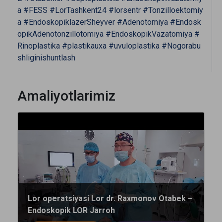
a
#FESS
#LorTashkent24
#lorsentr
#Tonzilloektomiy
a
#EndoskopiklazerSheyver
#Adenotomiya
#Endosk
opikAdenotonzillotomiya
#EndoskopikVazatomiya
#
Rinoplastika
#plastikauxa
#uvuloplastika
#Nogorabu
shliginishuntlash
Amaliyotlarimiz
Lor operatsiyasi Lor dr. Raxmonov Otabek –
Endoskopik LOR Jarroh