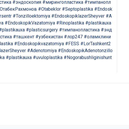
стика
#эндоскопия
#мирингопластика
#тимпанопл
ОтабекРахмонов
#Otabeklor
#Septoplastika
#Endosk
rsentr
#Tonzilloektomiya
#EndoskopiklazerSheyver
#A
ya
#EndoskopikVazatomiya
#Rinoplastika
#plastikauxa
#plastikauxa
#plasticsurgery
#тимпанопластика
#энд
стика
#ташкент
#узбекистан
#лор247
#оламклини
astika
#Endoskopikvazatomiya
#FESS
#LorTashkent2
lazerSheyver
#Adenotomiya
#EndoskopikAdenotonzillo
ika
#plastikauxa
#uvuloplastika
#Nogorabushliginishunt