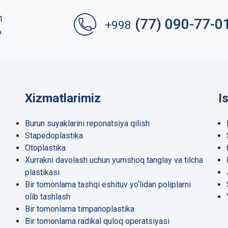
1.
(77) 090-77-0
+998
a.
Xizmatlarimiz
I
Burun suyaklarini reponatsiya qilish
Stapedoplastika
Otoplastika
Xurrakni davolash uchun yumshoq tanglay va tilcha
plastikasi
Bir tomonlama tashqi eshituv yo‘lidan poliplarni
olib tashlash
Bir tomonlama timpanoplastika
Bir tomonlama radikal quloq operatsiyasi