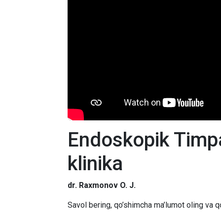
Endoskopik Timp
klinika
dr. Raxmonov O. J.
Savol bering, qo’shimcha ma’lumot oling va qo