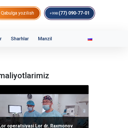
Qabulga yozilish
(77) 090-77-01
+998
r
Sharhlar
Manzil
maliyotlarimiz
Lor operatsiyasi Lor dr. Raxmonov