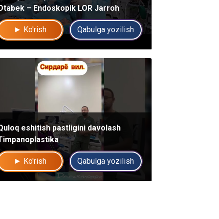
Otabek – Endoskopik LOR Jarroh
► Ko'rish
Qabulga yozilish
Quloq eshitish pastligini davolash
Timpanoplastika
► Ko'rish
Qabulga yozilish