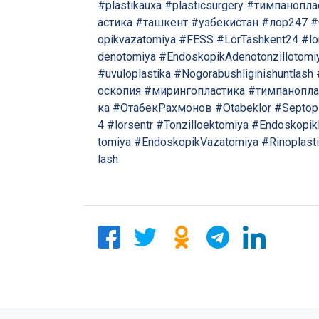
#plastikauxa
#plasticsurgery
#тимпанопла
астика
#ташкент
#узбекистан
#лор247
#
opikvazatomiya
#FESS
#LorTashkent24
#lo
denotomiya
#EndoskopikAdenotonzillotomi
#uvuloplastika
#Nogorabushliginishuntlash
оскопия
#мирингопластика
#тимпанопла
ка
#ОтабекРахмонов
#Otabeklor
#Septopl
4
#lorsentr
#Tonzilloektomiya
#Endoskopik
tomiya
#EndoskopikVazatomiya
#Rinoplast
lash