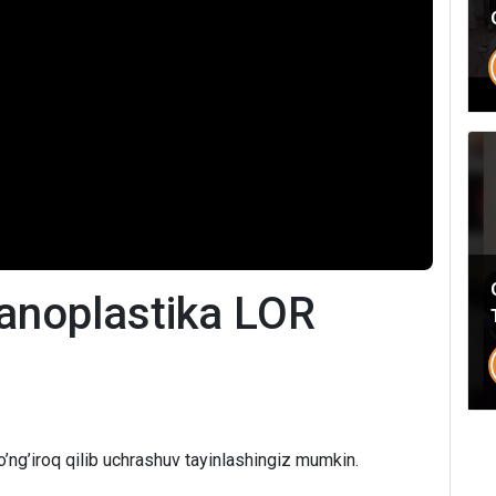
anoplastika LOR
’ng’iroq qilib uchrashuv tayinlashingiz mumkin.