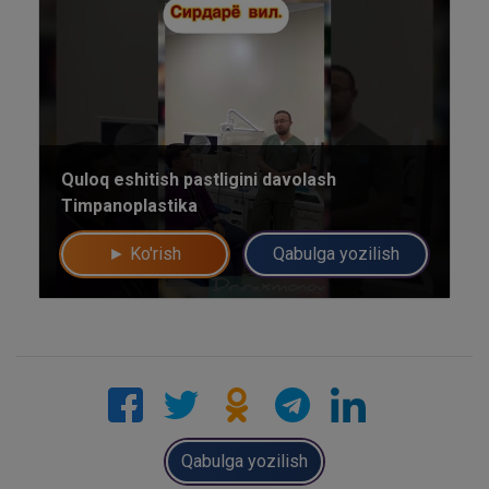
Quloq eshitish pastligini davolash
Timpanoplastika
► Ko'rish
Qabulga yozilish
Qabulga yozilish