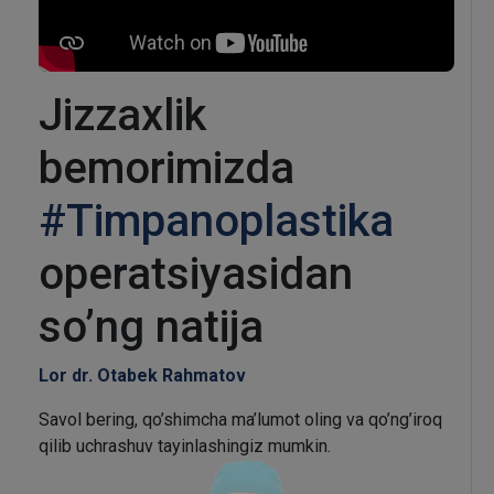
Jizzaxlik
bemorimizda
#Timpanoplastika
operatsiyasidan
so’ng natija
Lor dr. Otabek Rahmatov
Savol bering, qo’shimcha ma’lumot oling va qo’ng’iroq
qilib uchrashuv tayinlashingiz mumkin.