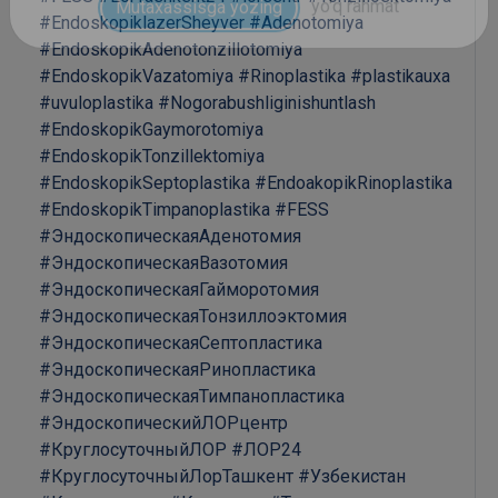
#EndoskopiklazerSheyver
#Adenotomiya
#EndoskopikAdenotonzillotomiya
#EndoskopikVazatomiya
#Rinoplastika
#plastikauxa
#uvuloplastika
#Nogorabushliginishuntlash
#EndoskopikGaymorotomiya
#EndoskopikTonzillektomiya
#EndoskopikSeptoplastika
#EndoakopikRinoplastika
#EndoskopikTimpanoplastika
#FESS
#ЭндоскопическаяАденотомия
#ЭндоскопическаяВазотомия
#ЭндоскопическаяГайморотомия
#ЭндоскопическаяТонзиллоэктомия
#ЭндоскопическаяСептопластика
#ЭндоскопическаяРинопластика
#ЭндоскопическаяТимпанопластика
#ЭндоскопическийЛОРцентр
#КруглосуточныйЛОР
#ЛОР24
#КруглосуточныйЛорТашкент
#Узбекистан