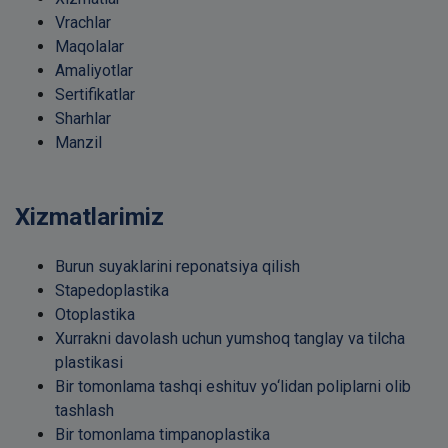
Vrachlar
Maqolalar
Amaliyotlar
Sertifikatlar
Sharhlar
Manzil
Xizmatlarimiz
Burun suyaklarini reponatsiya qilish
Stapedoplastika
Otoplastika
Xurrakni davolash uchun yumshoq tanglay va tilcha
plastikasi
Bir tomonlama tashqi eshituv yo‘lidan poliplarni olib
tashlash
Bir tomonlama timpanoplastika