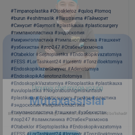
#Timpanoplastika
#Otoskleroz
#quloq
#tomoq
#burun
#eshitmaslik
#Barotravma
#Гайморит
#Синусит
#Gaymorit
#plastikauxa
#plasticsurgery
#тимпанопластика
#эндоскопия
#мирингопластика
#тимпанопластика
#ташкент
#узбекистан
#лор247
#ОтабекРахмонов
#Otabeklor
#Septoplastika
#Endoskopikvazatomiya
#FESS
#LorTashkent24
#lorsentr
#Tonzilloektomiya
#EndoskopiklazerSheyver
#Adenotomiya
#EndoskopikAdenotonzillotomiya
#EndoskopikVazatomiya
#Rinoplastika
#plastikauxa
#uvuloplastika
#Nogorabushliginishuntlash
#plastikauxa
#plasticsurgery
#тимпанопластика
#эндоскопия
#мирингопластика
#тимпанопластика
#ташкент
#узбекистан
#лор247
#оламклиника
#ОтабекРахмонов
#Otabeklor
#Septoplastika
#Endoskopikvazatomiya
#FESS
#LorTashkent24
#lorsentr
#Tonzilloektomiya