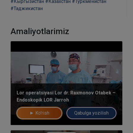
#Кыргызистан
#Казахстан
#Туркменистан
#Таджикистан
Amaliyotlarimiz
Umumiy chatimizga yozing
Mutaxassislar
Lor operatsiyasi Lor dr. Raxmonov Otabek –
Bizning shifokorlarimiz sizga maslahat berishdan xursand bo'lishadi!
Endoskopik LOR Jarroh
► Ko'rish
Qabulga yozilish
yo'q rahmat
Mutaxassisga yozing