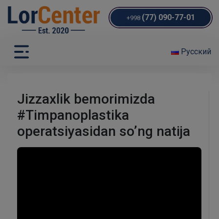
(77) 090-77-01
+998
Русский
Jizzaxlik bemorimizda
#Timpanoplastika
operatsiyasidan so’ng natija