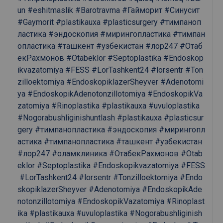
un
#eshitmaslik
#Barotravma
#Гайморит
#Синусит
#Gaymorit
#plastikauxa
#plasticsurgery
#тимпаноп
ластика
#эндоскопия
#мирингопластика
#тимпан
опластика
#ташкент
#узбекистан
#лор247
#Отаб
екРахмонов
#Otabeklor
#Septoplastika
#Endoskop
ikvazatomiya
#FESS
#LorTashkent24
#lorsentr
#Ton
zilloektomiya
#EndoskopiklazerSheyver
#Adenotomi
ya
#EndoskopikAdenotonzillotomiya
#EndoskopikVa
zatomiya
#Rinoplastika
#plastikauxa
#uvuloplastika
#Nogorabushliginishuntlash
#plastikauxa
#plasticsur
gery
#тимпанопластика
#эндоскопия
#мирингопл
астика
#тимпанопластика
#ташкент
#узбекистан
#лор247
#оламклиника
#ОтабекРахмонов
#Otab
eklor
#Septoplastika
#Endoskopikvazatomiya
#FESS
#LorTashkent24
#lorsentr
#Tonzilloektomiya
#Endo
skopiklazerSheyver
#Adenotomiya
#EndoskopikAde
notonzillotomiya
#EndoskopikVazatomiya
#Rinoplast
ika
#plastikauxa
#uvuloplastika
#Nogorabushliginish