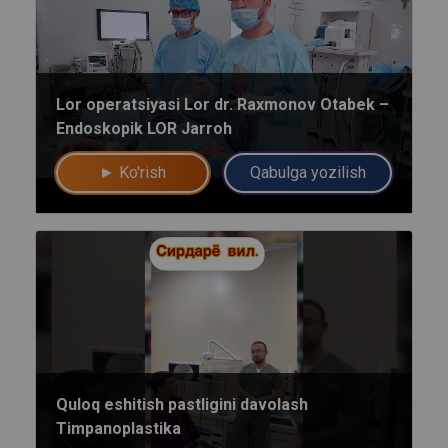
Umumiy chatimizga yozing
Lor operatsiyasi Lor dr. Raxmonov Otabek –
Endoskopik LOR Jarroh
Mutaxassislar
► Ko'rish
Qabulga yozilish
Bizning shifokorlarimiz sizga maslahat berishdan xursand bo'lishadi!
yo'q rahmat
Mutaxassisga yozing
Quloq eshitish pastligini davolash
Timpanoplastika