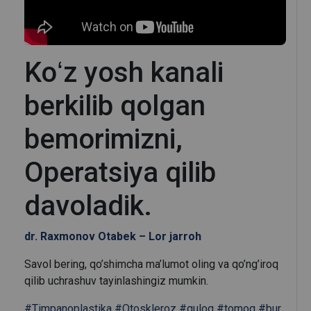
Koʻz yosh kanali
berkilib qolgan
bemorimizni,
Operatsiya qilib
davoladik.
dr. Raxmonov Otabek – Lor jarroh
Savol bering, qo’shimcha ma’lumot oling va qo’ng’iroq
qilib uchrashuv tayinlashingiz mumkin.
#Timpanoplastika
#Otoskleroz
#quloq
#tomoq
#bur