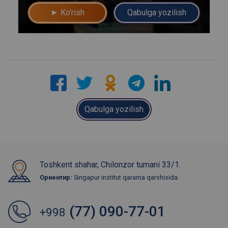
► Ko'rish
Qabulga yozilish
Qabulga yozilish
Toshkent shahar, Chilonzor tumani 33/1.
Ориентир:
Singapur institut qarama qarshisida.
(77) 090-77-01
+998