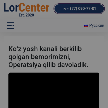
(77) 090-77-01
+998
Русский
Koʻz yosh kanali berkilib
qolgan bemorimizni,
Operatsiya qilib davoladik.