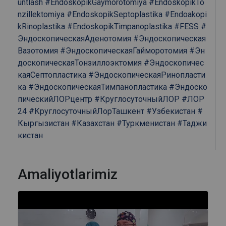
untlash
#EndoskopikGaymorotomiya
#EndoskopikTo
nzillektomiya
#EndoskopikSeptoplastika
#Endoakopi
kRinoplastika
#EndoskopikTimpanoplastika
#FESS
#
ЭндоскопическаяАденотомия
#Эндоскопическая
Вазотомия
#ЭндоскопическаяГайморотомия
#Эн
доскопическаяТонзиллоэктомия
#Эндоскопичес
каяСептопластика
#ЭндоскопическаяРинопласти
ка
#ЭндоскопическаяТимпанопластика
#Эндоско
пическийЛОРцентр
#КруглосуточныйЛОР
#ЛОР
24
#КруглосуточныйЛорТашкент
#Узбекистан
#
Кыргызистан
#Казахстан
#Туркменистан
#Таджи
кистан
Amaliyotlarimiz