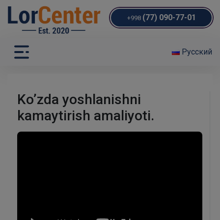
(77) 090-77-01
+998
Русский
Ko’zda yoshlanishni
kamaytirish amaliyoti.