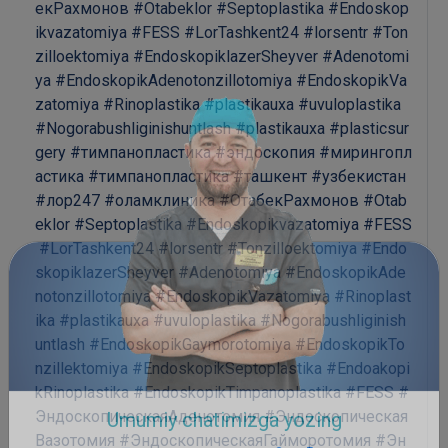
екРахмонов
#Otabeklor
#Septoplastika
#Endoskop
ikvazatomiya
#FESS
#LorTashkent24
#lorsentr
#Ton
zilloektomiya
#EndoskopiklazerSheyver
#Adenotomi
ya
#EndoskopikAdenotonzillotomiya
#EndoskopikVa
zatomiya
#Rinoplastika
#plastikauxa
#uvuloplastika
#Nogorabushliginishuntlash
#plastikauxa
#plasticsur
gery
#тимпанопластика
#эндоскопия
#мирингопл
астика
#тимпанопластика
#ташкент
#узбекистан
#лор247
#оламклиника
#ОтабекРахмонов
#Otab
eklor
#Septoplastika
#Endoskopikvazatomiya
#FESS
#LorTashkent24
#lorsentr
#Tonzilloektomiya
#Endo
skopiklazerSheyver
#Adenotomiya
#EndoskopikAde
notonzillotomiya
#EndoskopikVazatomiya
#Rinoplast
ika
#plastikauxa
#uvuloplastika
#Nogorabushliginish
untlash
#EndoskopikGaymorotomiya
#EndoskopikTo
nzillektomiya
#EndoskopikSeptoplastika
#Endoakopi
kRinoplastika
#EndoskopikTimpanoplastika
#FESS
#
ЭндоскопическаяАденотомия
#Эндоскопическая
Вазотомия
#ЭндоскопическаяГайморотомия
#Эн