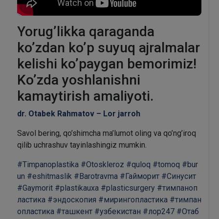
Yorug’likka qaraganda
ko’zdan ko’p suyuq ajralmalar
kelishi ko’paygan bemorimiz!
Ko’zda yoshlanishni
kamaytirish amaliyoti.
dr. Otabek Rahmatov – Lor jarroh
Savol bering, qo’shimcha ma’lumot oling va qo’ng’iroq
qilib uchrashuv tayinlashingiz mumkin.
#Timpanoplastika
#Otoskleroz
#quloq
#tomoq
#bur
un
#eshitmaslik
#Barotravma
#Гайморит
#Синусит
#Gaymorit
#plastikauxa
#plasticsurgery
#тимпаноп
ластика
#эндоскопия
#мирингопластика
#тимпан
опластика
#ташкент
#узбекистан
#лор247
#Отаб