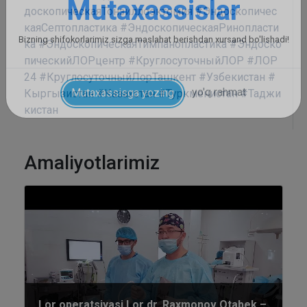
доскопическаяТонзиллоэктомия
#Эндоскопичес
каяСептопластика
#ЭндоскопическаяРинопласти
ка
#ЭндоскопическаяТимпанопластика
#Эндоско
пическийЛОРцентр
#КруглосуточныйЛОР
#ЛОР
24
#КруглосуточныйЛорТашкент
#Узбекистан
#
Кыргызистан
#Казахстан
#Туркменистан
#Таджи
кистан
Amaliyotlarimiz
Lor operatsiyasi Lor dr. Raxmonov Otabek –