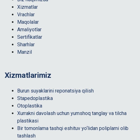
Xizmatlar
Vrachlar
Maqolalar
Amaliyotlar
Sertifikatlar
Sharhlar
Manzil
Xizmatlarimiz
Burun suyaklarini reponatsiya qilish
Stapedoplastika
Otoplastika
Xurrakni davolash uchun yumshoq tanglay va tilcha
plastikasi
Bir tomonlama tashqi eshituv yo‘lidan poliplarni olib
tashlash