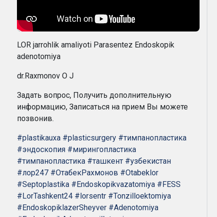
LOR jarrohlik amaliyoti Parasentez Endoskopik
adenotomiya
dr.Raxmonov O J
Задать вопрос, Получить дополнительную
информацию, Записаться на прием Вы можете
позвонив.
#plastikauxa
#plasticsurgery
#тимпанопластика
#эндоскопия
#мирингопластика
#тимпанопластика
#ташкент
#узбекистан
#лор247
#ОтабекРахмонов
#Otabeklor
#Septoplastika
#Endoskopikvazatomiya
#FESS
#LorTashkent24
#lorsentr
#Tonzilloektomiya
#EndoskopiklazerSheyver
#Adenotomiya