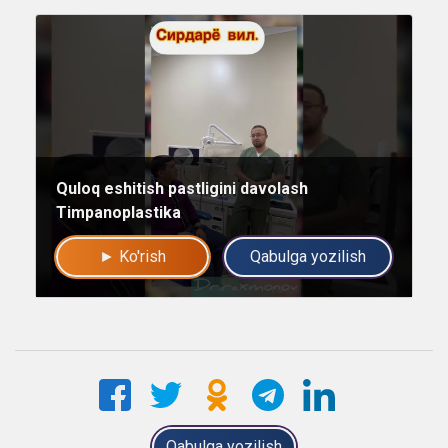
Mutaxassislar
Bizning shifokorlarimiz sizga maslahat berishdan xursand bo'lishadi!
yo'q rahmat
Mutaxassisga yozing
Quloq eshitish pastligini davolash
Timpanoplastika
► Ko'rish
Qabulga yozilish
Qabulga yozilish