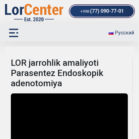
(77) 090-77-01
+998
Русский
LOR jarrohlik amaliyoti
Parasentez Endoskopik
adenotomiya