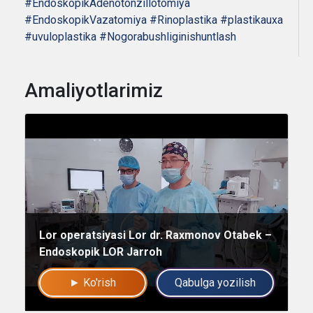
#EndoskopikAdenotonzillotomiya
#EndoskopikVazatomiya
#Rinoplastika
#plastikauxa
#uvuloplastika
#Nogorabushliginishuntlash
Amaliyotlarimiz
Lor operatsiyasi Lor dr. Raxmonov Otabek –
Endoskopik LOR Jarroh
► Ko'rish
Qabulga yozilish
Umumiy chatimizga yozing