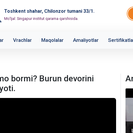
Toshkent shahar, Chilonzor tumani 33/1.
Mo'ljal: Singapur institut qarama qarshisida.
ar
Vrachlar
Maqolalar
Amaliyotlar
Sertifikatla
mo bormi? Burun devorini
A
yoti.