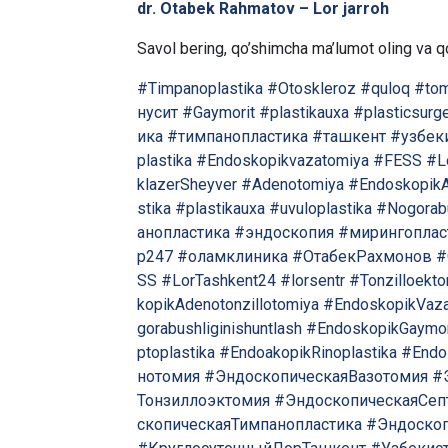
dr. Otabek Rahmatov – Lor jarroh
Savol bering, qo’shimcha ma’lumot oling va qo
#Timpanoplastika
#Otoskleroz
#quloq
#to
нусит
#Gaymorit
#plastikauxa
#plasticsurg
ика
#тимпанопластика
#ташкент
#узбек
plastika
#Endoskopikvazatomiya
#FESS
#L
klazerSheyver
#Adenotomiya
#EndoskopikA
stika
#plastikauxa
#uvuloplastika
#Nogorabu
анопластика
#эндоскопия
#мирингоплас
р247
#оламклиника
#ОтабекРахмонов
#
SS
#LorTashkent24
#lorsentr
#Tonzilloekt
kopikAdenotonzillotomiya
#EndoskopikVaza
gorabushliginishuntlash
#EndoskopikGaymo
ptoplastika
#EndoakopikRinoplastika
#Endo
нотомия
#ЭндоскопическаяВазотомия
#
Тонзиллоэктомия
#ЭндоскопическаяСеп
скопическаяТимпанопластика
#Эндоско