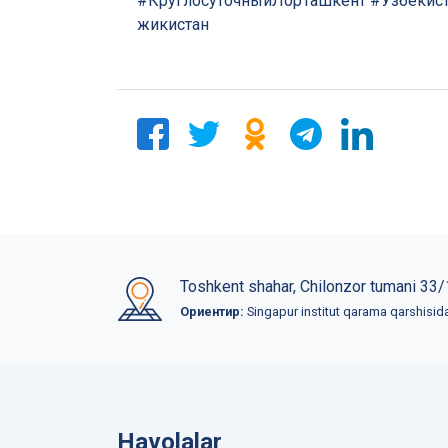
#КруглосуточныйЛорТашкент
#Узбекис
жикистан
Toshkent shahar, Chilonzor tumani 33/
Ориентир:
Singapur institut qarama qarshisid
Havolalar