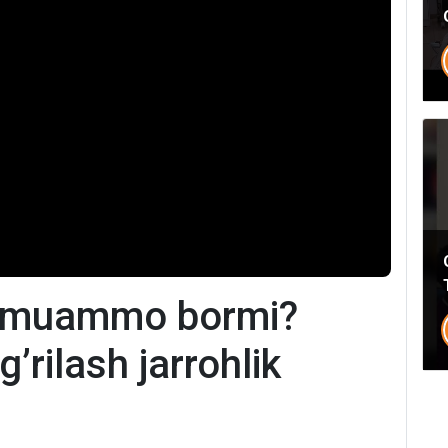
an muammo bormi?
g’rilash jarrohlik
Umumiy chatimizga yozing
Mutaxassislar