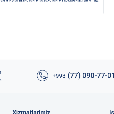
тан
#Кыргызистан
#Казахстан
#Туркменистан
#Тад
1.
(77) 090-77-0
+998
a.
Xizmatlarimiz
I