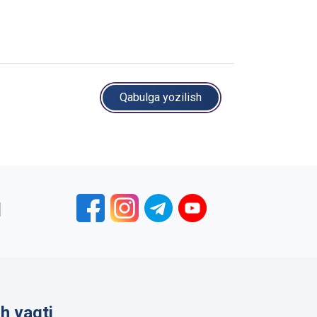
Qabulga yozilish
1
sh vaqti