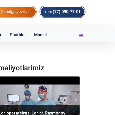
Qabulga yozilish
(77) 090-77-01
+998
r
Sharhlar
Manzil
maliyotlarimiz
Lor operatsiyasi Lor dr. Raxmonov