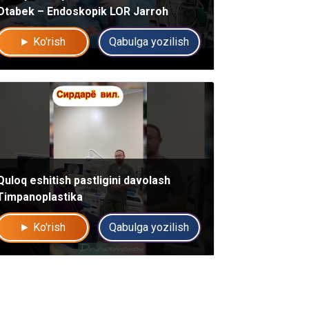
Otabek – Endoskopik LOR Jarroh
► Ko'rish
Qabulga yozilish
Quloq eshitish pastligini davolash
Timpanoplastika
► Ko'rish
Qabulga yozilish