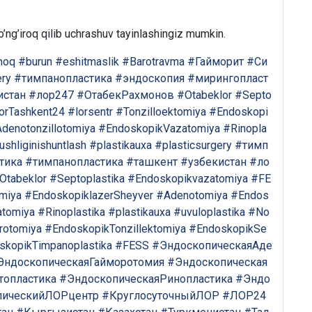
Bizning shifokorlarimiz sizga maslahat berishdan xursand bo'lishadi!
’ng’iroq qilib uchrashuv tayinlashingiz mumkin.
moq
#burun
#eshitmaslik
#Barotravma
#Гайморит
#Си
ery
#тимпанопластика
#эндоскопия
#мирингопласт
yo'q rahmat
Mutaxassisga yozing
истан
#лор247
#ОтабекРахмонов
#Otabeklor
#Septo
orTashkent24
#lorsentr
#Tonzilloektomiya
#Endoskopi
denotonzillotomiya
#EndoskopikVazatomiya
#Rinopla
shliginishuntlash
#plastikauxa
#plasticsurgery
#тимп
тика
#тимпанопластика
#ташкент
#узбекистан
#ло
Otabeklor
#Septoplastika
#Endoskopikvazatomiya
#FE
omiya
#EndoskopiklazerSheyver
#Adenotomiya
#Endos
tomiya
#Rinoplastika
#plastikauxa
#uvuloplastika
#No
rotomiya
#EndoskopikTonzillektomiya
#EndoskopikSe
skopikTimpanoplastika
#FESS
#ЭндоскопическаяАде
ЭндоскопическаяГайморотомия
#Эндоскопическая
топластика
#ЭндоскопическаяРинопластика
#Эндо
пическийЛОРцентр
#КруглосуточныйЛОР
#ЛОР24