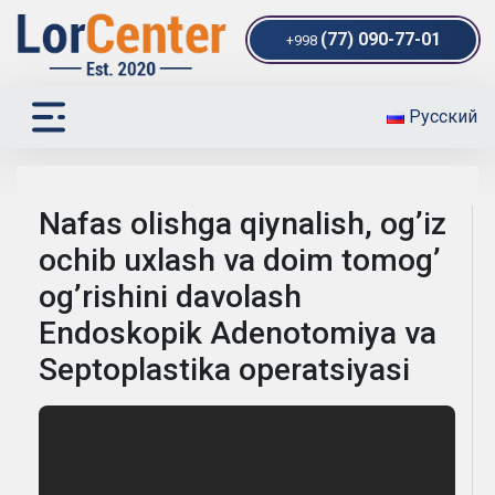
(77) 090-77-01
+998
Русский
Nafas olishga qiynalish, og’iz
ochib uxlash va doim tomog’
og’rishini davolash
Endoskopik Adenotomiya va
Septoplastika operatsiyasi