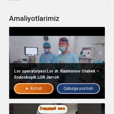
Amaliyotlarimiz
Umumiy chatimizga yozing
Lor operatsiyasi Lor dr. Raxmonov Otabek –
Mutaxassislar
Endoskopik LOR Jarroh
Bizning shifokorlarimiz sizga maslahat berishdan xursand bo'lishadi!
► Ko'rish
Qabulga yozilish
yo'q rahmat
Mutaxassisga yozing