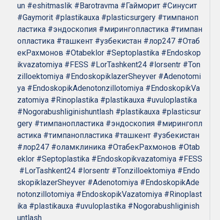
un
#eshitmaslik
#Barotravma
#Гайморит
#Синусит
#Gaymorit
#plastikauxa
#plasticsurgery
#тимпаноп
ластика
#эндоскопия
#мирингопластика
#тимпан
опластика
#ташкент
#узбекистан
#лор247
#Отаб
екРахмонов
#Otabeklor
#Septoplastika
#Endoskop
ikvazatomiya
#FESS
#LorTashkent24
#lorsentr
#Ton
zilloektomiya
#EndoskopiklazerSheyver
#Adenotomi
ya
#EndoskopikAdenotonzillotomiya
#EndoskopikVa
zatomiya
#Rinoplastika
#plastikauxa
#uvuloplastika
#Nogorabushliginishuntlash
#plastikauxa
#plasticsur
gery
#тимпанопластика
#эндоскопия
#мирингопл
астика
#тимпанопластика
#ташкент
#узбекистан
#лор247
#оламклиника
#ОтабекРахмонов
#Otab
eklor
#Septoplastika
#Endoskopikvazatomiya
#FESS
#LorTashkent24
#lorsentr
#Tonzilloektomiya
#Endo
skopiklazerSheyver
#Adenotomiya
#EndoskopikAde
notonzillotomiya
#EndoskopikVazatomiya
#Rinoplast
ika
#plastikauxa
#uvuloplastika
#Nogorabushliginish
untlash