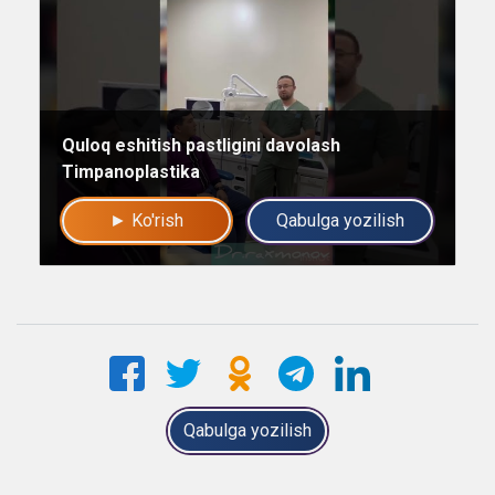
Quloq eshitish pastligini davolash
Timpanoplastika
► Ko'rish
Qabulga yozilish
Qabulga yozilish