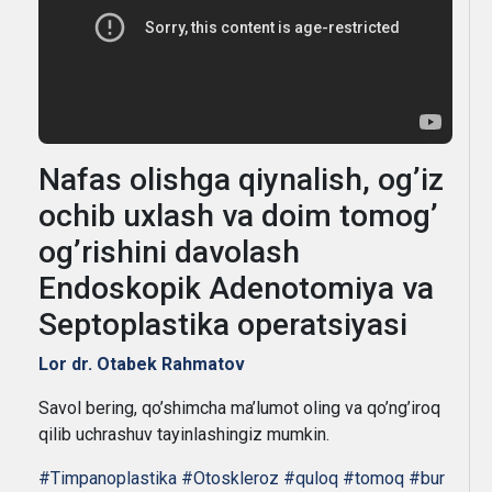
Nafas olishga qiynalish, og’iz
ochib uxlash va doim tomog’
og’rishini davolash
Endoskopik Adenotomiya va
Septoplastika operatsiyasi
Lor dr. Otabek Rahmatov
Savol bering, qo’shimcha ma’lumot oling va qo’ng’iroq
qilib uchrashuv tayinlashingiz mumkin.
#Timpanoplastika
#Otoskleroz
#quloq
#tomoq
#bur