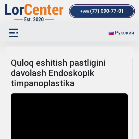
(77) 090-77-01
+998
Русский
Quloq eshitish pastligini
davolash Endoskopik
timpanoplastika