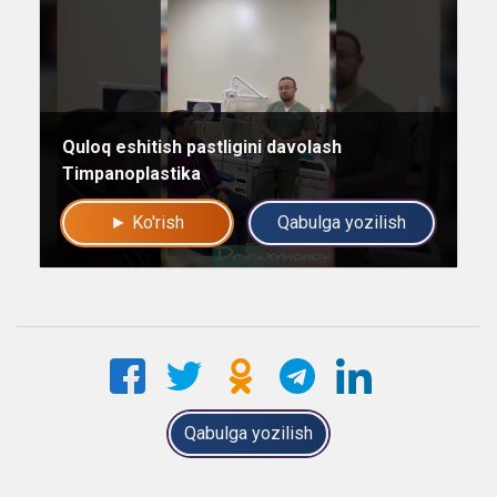
Quloq eshitish pastligini davolash
Timpanoplastika
► Ko'rish
Qabulga yozilish
Qabulga yozilish