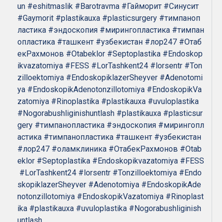
un
#eshitmaslik
#Barotravma
#Гайморит
#Синусит
#Gaymorit
#plastikauxa
#plasticsurgery
#тимпаноп
ластика
#эндоскопия
#мирингопластика
#тимпан
опластика
#ташкент
#узбекистан
#лор247
#Отаб
екРахмонов
#Otabeklor
#Septoplastika
#Endoskop
ikvazatomiya
#FESS
#LorTashkent24
#lorsentr
#Ton
zilloektomiya
#EndoskopiklazerSheyver
#Adenotomi
ya
#EndoskopikAdenotonzillotomiya
#EndoskopikVa
zatomiya
#Rinoplastika
#plastikauxa
#uvuloplastika
#Nogorabushliginishuntlash
#plastikauxa
#plasticsur
gery
#тимпанопластика
#эндоскопия
#мирингопл
астика
#тимпанопластика
#ташкент
#узбекистан
#лор247
#оламклиника
#ОтабекРахмонов
#Otab
eklor
#Septoplastika
#Endoskopikvazatomiya
#FESS
#LorTashkent24
#lorsentr
#Tonzilloektomiya
#Endo
skopiklazerSheyver
#Adenotomiya
#EndoskopikAde
notonzillotomiya
#EndoskopikVazatomiya
#Rinoplast
ika
#plastikauxa
#uvuloplastika
#Nogorabushliginish
untlash