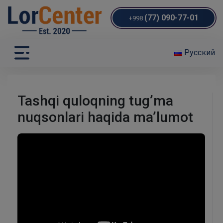
(77) 090-77-01
+998
Русский
Tashqi quloqning tug’ma
nuqsonlari haqida ma’lumot