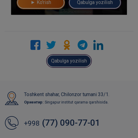
► Ko'rish
Qabulga yozilish
yo'q rahmat
Mutaxassisga yozing
Qabulga yozilish
Toshkent shahar, Chilonzor tumani 33/1.
Ориентир:
Singapur institut qarama qarshisida.
(77) 090-77-01
+998