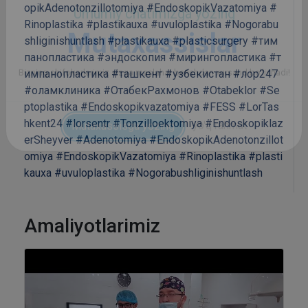
opikAdenotonzillotomiya
#EndoskopikVazatomiya
#
Rinoplastika
#plastikauxa
#uvuloplastika
#Nogorabu
shliginishuntlash
#plastikauxa
#plasticsurgery
#тим
панопластика
#эндоскопия
#мирингопластика
#т
импанопластика
#ташкент
#узбекистан
#лор247
#оламклиника
#ОтабекРахмонов
#Otabeklor
#Se
ptoplastika
#Endoskopikvazatomiya
#FESS
#LorTas
hkent24
#lorsentr
#Tonzilloektomiya
#Endoskopiklaz
erSheyver
#Adenotomiya
#EndoskopikAdenotonzillot
omiya
#EndoskopikVazatomiya
#Rinoplastika
#plasti
kauxa
#uvuloplastika
#Nogorabushliginishuntlash
Amaliyotlarimiz