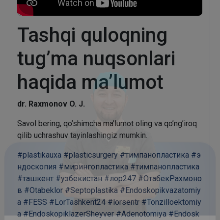
Tashqi quloqning
tug’ma nuqsonlari
haqida ma’lumot
dr. Raxmonov O. J.
Savol bering, qo’shimcha ma’lumot oling va qo’ng’iroq
qilib uchrashuv tayinlashingiz mumkin.
#plastikauxa
#plasticsurgery
#тимпанопластика
#э
ндоскопия
#мирингопластика
#тимпанопластика
#ташкент
#узбекистан
#лор247
#ОтабекРахмоно
в
#Otabeklor
#Septoplastika
#Endoskopikvazatomiy
a
#FESS
#LorTashkent24
#lorsentr
#Tonzilloektomiy
a
#EndoskopiklazerSheyver
#Adenotomiya
#Endosk