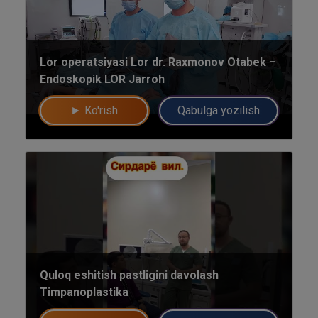
Lor operatsiyasi Lor dr. Raxmonov Otabek –
Endoskopik LOR Jarroh
► Ko'rish
Qabulga yozilish
Umumiy chatimizga yozing
Mutaxassislar
Quloq eshitish pastligini davolash
Timpanoplastika
Bizning shifokorlarimiz sizga maslahat berishdan xursand bo'lishadi!