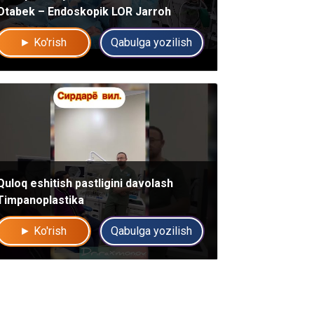
Otabek – Endoskopik LOR Jarroh
► Ko'rish
Qabulga yozilish
Quloq eshitish pastligini davolash
Timpanoplastika
► Ko'rish
Qabulga yozilish