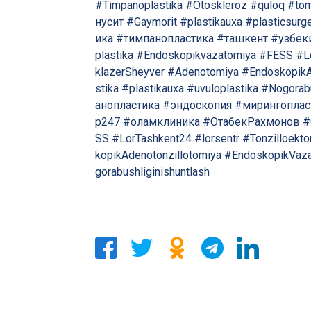
#Timpanoplastika
#Otoskleroz
#quloq
#to
нусит
#Gaymorit
#plastikauxa
#plasticsurg
ика
#тимпанопластика
#ташкент
#узбек
plastika
#Endoskopikvazatomiya
#FESS
#L
klazerSheyver
#Adenotomiya
#EndoskopikA
stika
#plastikauxa
#uvuloplastika
#Nogorabu
анопластика
#эндоскопия
#мирингоплас
р247
#оламклиника
#ОтабекРахмонов
#
SS
#LorTashkent24
#lorsentr
#Tonzilloekt
kopikAdenotonzillotomiya
#EndoskopikVaza
gorabushliginishuntlash