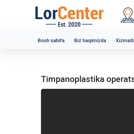
Bosh sahifa
Biz haqimizda
Xizmatl
Timpanoplastika operats