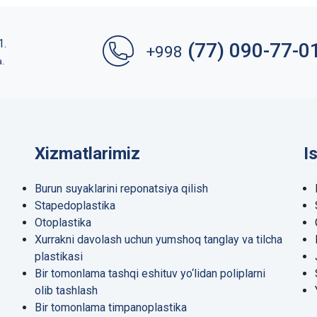
1.
(77) 090-77-0
+998
a.
Xizmatlarimiz
I
Burun suyaklarini reponatsiya qilish
Stapedoplastika
Otoplastika
Xurrakni davolash uchun yumshoq tanglay va tilcha
plastikasi
Bir tomonlama tashqi eshituv yo‘lidan poliplarni
olib tashlash
Bir tomonlama timpanoplastika