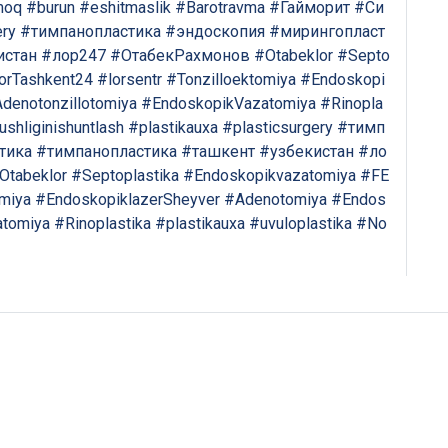
moq
#burun
#eshitmaslik
#Barotravma
#Гайморит
#Си
ery
#тимпанопластика
#эндоскопия
#мирингопласт
истан
#лор247
#ОтабекРахмонов
#Otabeklor
#Septo
orTashkent24
#lorsentr
#Tonzilloektomiya
#Endoskopi
denotonzillotomiya
#EndoskopikVazatomiya
#Rinopla
shliginishuntlash
#plastikauxa
#plasticsurgery
#тимп
тика
#тимпанопластика
#ташкент
#узбекистан
#ло
Otabeklor
#Septoplastika
#Endoskopikvazatomiya
#FE
omiya
#EndoskopiklazerSheyver
#Adenotomiya
#Endos
tomiya
#Rinoplastika
#plastikauxa
#uvuloplastika
#No