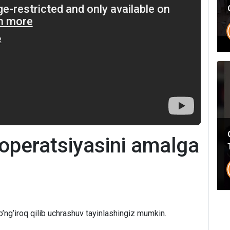
Umumiy chatimizga yozing
Mutaxassislar
Bizning shifokorlarimiz sizga maslahat berishdan xursand bo'lishadi!
yo'q rahmat
Mutaxassisga yozing
operatsiyasini amalga
’ng’iroq qilib uchrashuv tayinlashingiz mumkin.