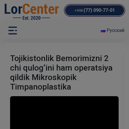
(77) 090-77-01
+998
Русский
Tojikistonlik Bemorimizni 2
chi qulog’ini ham operatsiya
qildik Mikroskopik
Timpanoplastika