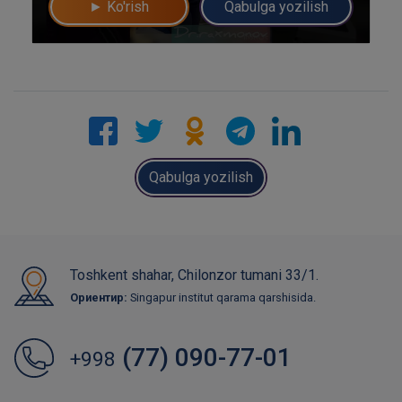
► Ko'rish
Qabulga yozilish
Qabulga yozilish
Toshkent shahar, Chilonzor tumani 33/1.
Ориентир:
Singapur institut qarama qarshisida.
(77) 090-77-01
+998