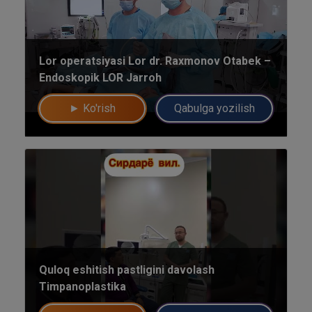
Lor operatsiyasi Lor dr. Raxmonov Otabek –
Umumiy chatimizga yozing
Endoskopik LOR Jarroh
Mutaxassislar
► Ko'rish
Qabulga yozilish
Bizning shifokorlarimiz sizga maslahat berishdan xursand bo'lishadi!
yo'q rahmat
Mutaxassisga yozing
Quloq eshitish pastligini davolash
Timpanoplastika