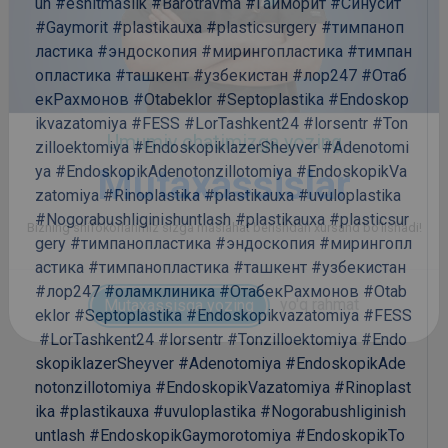
un
#eshitmaslik
#Barotravma
#Гайморит
#Синусит
#Gaymorit
#plastikauxa
#plasticsurgery
#тимпаноп
ластика
#эндоскопия
#мирингопластика
#тимпан
опластика
#ташкент
#узбекистан
#лор247
#Отаб
екРахмонов
#Otabeklor
#Septoplastika
#Endoskop
ikvazatomiya
#FESS
#LorTashkent24
#lorsentr
#Ton
zilloektomiya
#EndoskopiklazerSheyver
#Adenotomi
ya
#EndoskopikAdenotonzillotomiya
#EndoskopikVa
zatomiya
#Rinoplastika
#plastikauxa
#uvuloplastika
#Nogorabushliginishuntlash
#plastikauxa
#plasticsur
gery
#тимпанопластика
#эндоскопия
#мирингопл
астика
#тимпанопластика
#ташкент
#узбекистан
#лор247
#оламклиника
#ОтабекРахмонов
#Otab
eklor
#Septoplastika
#Endoskopikvazatomiya
#FESS
#LorTashkent24
#lorsentr
#Tonzilloektomiya
#Endo
skopiklazerSheyver
#Adenotomiya
#EndoskopikAde
notonzillotomiya
#EndoskopikVazatomiya
#Rinoplast
ika
#plastikauxa
#uvuloplastika
#Nogorabushliginish
untlash
#EndoskopikGaymorotomiya
#EndoskopikTo