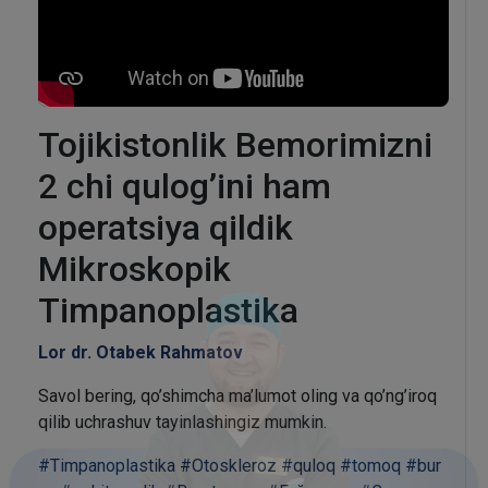
Tojikistonlik Bemorimizni
2 chi qulog’ini ham
operatsiya qildik
Mikroskopik
Timpanoplastika
Lor dr. Otabek Rahmatov
Savol bering, qo’shimcha ma’lumot oling va qo’ng’iroq
qilib uchrashuv tayinlashingiz mumkin.
#Timpanoplastika
#Otoskleroz
#quloq
#tomoq
#bur