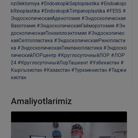
nzillektomiya
#EndoskopikSeptoplastika
#Endoakopi
kRinoplastika
#EndoskopikTimpanoplastika
#FESS
#
ЭндоскопическаяАденотомия
#Эндоскопическая
Вазотомия
#ЭндоскопическаяГайморотомия
#Эн
доскопическаяТонзиллоэктомия
#Эндоскопичес
каяСептопластика
#ЭндоскопическаяРинопласти
ка
#ЭндоскопическаяТимпанопластика
#Эндоско
пическийЛОРцентр
#КруглосуточныйЛОР
#ЛОР
24
#КруглосуточныйЛорТашкент
#Узбекистан
#
Кыргызистан
#Казахстан
#Туркменистан
#Таджи
кистан
Amaliyotlarimiz