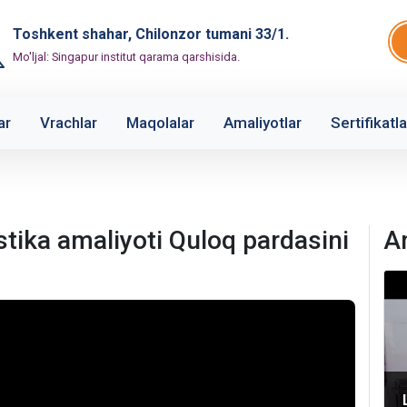
Toshkent shahar, Chilonzor tumani 33/1.
Mo'ljal: Singapur institut qarama qarshisida.
ar
Vrachlar
Maqolalar
Amaliyotlar
Sertifikatla
ika amaliyoti Quloq pardasini
A