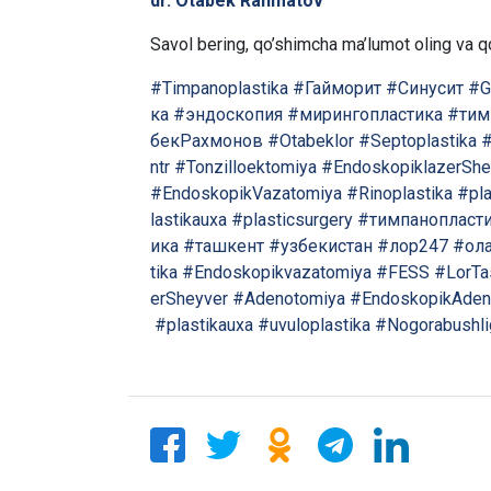
dr. Otabek Rahmatov
Savol bering, qo’shimcha ma’lumot oling va qo
#Timpanoplastika
#Гайморит
#Синусит
#G
ка
#эндоскопия
#мирингопластика
#тим
бекРахмонов
#Otabeklor
#Septoplastika
#
ntr
#Tonzilloektomiya
#EndoskopiklazerShe
#EndoskopikVazatomiya
#Rinoplastika
#pla
lastikauxa
#plasticsurgery
#тимпанопласт
ика
#ташкент
#узбекистан
#лор247
#ол
tika
#Endoskopikvazatomiya
#FESS
#LorTa
erSheyver
#Adenotomiya
#EndoskopikAdeno
#plastikauxa
#uvuloplastika
#Nogorabushlig