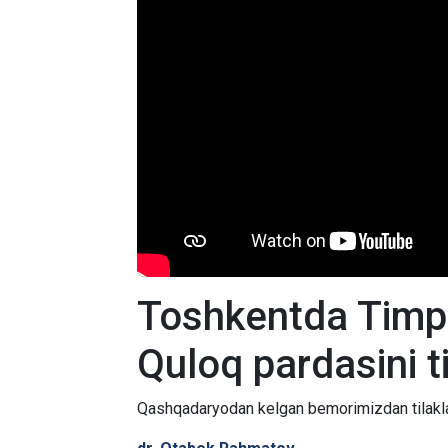
Toshkentda Timpa
Quloq pardasini t
Qashqadaryodan kelgan bemorimizdan tilakl