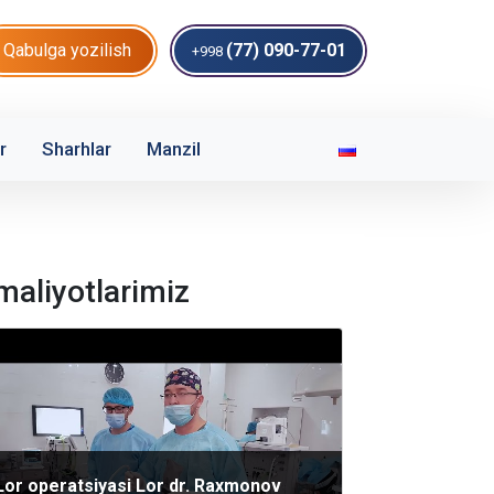
Qabulga yozilish
(77) 090-77-01
+998
r
Sharhlar
Manzil
maliyotlarimiz
Lor operatsiyasi Lor dr. Raxmonov