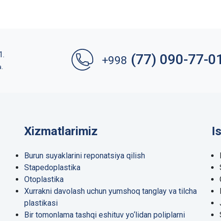
1.
(77) 090-77-0
+998
a.
Xizmatlarimiz
I
Burun suyaklarini reponatsiya qilish
Stapedoplastika
Otoplastika
Xurrakni davolash uchun yumshoq tanglay va tilcha
plastikasi
Bir tomonlama tashqi eshituv yo‘lidan poliplarni