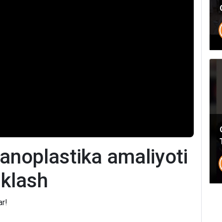
Umumiy chatimizga yozing
Mutaxassislar
Bizning shifokorlarimiz sizga maslahat berishdan xursand bo'lishadi!
yo'q rahmat
Mutaxassisga yozing
noplastika amaliyoti
iklash
ar!