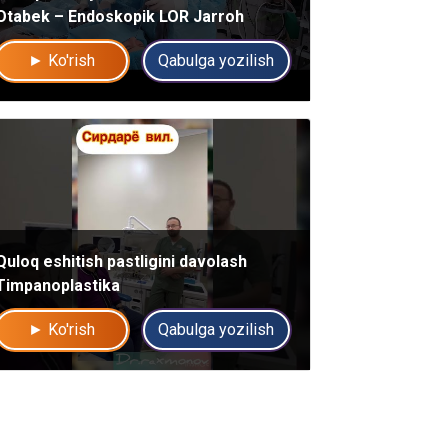
Otabek – Endoskopik LOR Jarroh
► Ko'rish
Qabulga yozilish
Quloq eshitish pastligini davolash
Timpanoplastika
► Ko'rish
Qabulga yozilish