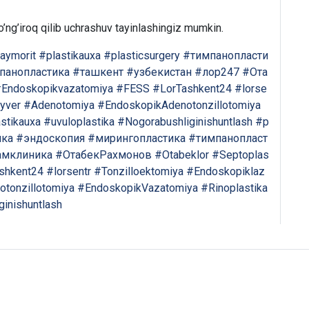
’ng’iroq qilib uchrashuv tayinlashingiz mumkin.
aymorit
#plastikauxa
#plasticsurgery
#тимпанопласти
панопластика
#ташкент
#узбекистан
#лор247
#Ота
Endoskopikvazatomiya
#FESS
#LorTashkent24
#lorse
yver
#Adenotomiya
#EndoskopikAdenotonzillotomiya
stikauxa
#uvuloplastika
#Nogorabushliginishuntlash
#p
ика
#эндоскопия
#мирингопластика
#тимпанопласт
амклиника
#ОтабекРахмонов
#Otabeklor
#Septoplas
shkent24
#lorsentr
#Tonzilloektomiya
#Endoskopiklaz
tonzillotomiya
#EndoskopikVazatomiya
#Rinoplastika
inishuntlash