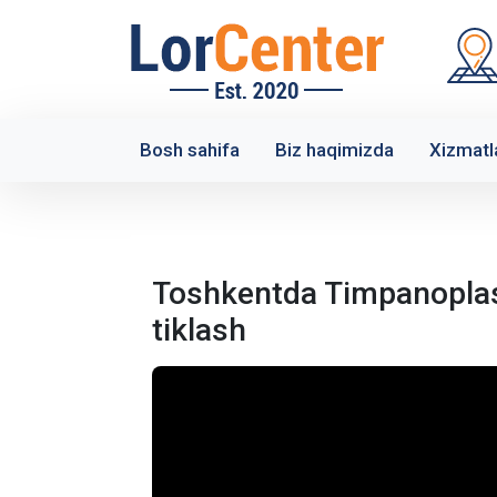
Bosh sahifa
Biz haqimizda
Xizmatl
Toshkentda Timpanoplast
tiklash