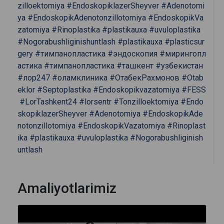
zilloektomiya
#EndoskopiklazerSheyver
#Adenotomi
ya
#EndoskopikAdenotonzillotomiya
#EndoskopikVa
zatomiya
#Rinoplastika
#plastikauxa
#uvuloplastika
#Nogorabushliginishuntlash
#plastikauxa
#plasticsur
gery
#тимпанопластика
#эндоскопия
#мирингопл
астика
#тимпанопластика
#ташкент
#узбекистан
#лор247
#оламклиника
#ОтабекРахмонов
#Otab
eklor
#Septoplastika
#Endoskopikvazatomiya
#FESS
#LorTashkent24
#lorsentr
#Tonzilloektomiya
#Endo
skopiklazerSheyver
#Adenotomiya
#EndoskopikAde
notonzillotomiya
#EndoskopikVazatomiya
#Rinoplast
ika
#plastikauxa
#uvuloplastika
#Nogorabushliginish
untlash
Amaliyotlarimiz