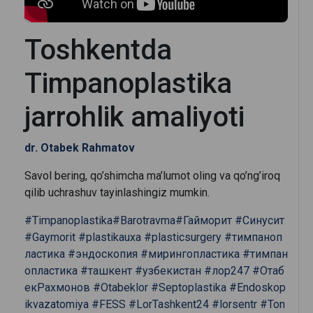
Toshkentda
Timpanoplastika
jarrohlik amaliyoti
dr. Otabek Rahmatov
Savol bering, qo’shimcha ma’lumot oling va qo’ng’iroq
qilib uchrashuv tayinlashingiz mumkin.
#Timpanoplastika
#Barotravma
#Гайморит
#Синусит
#Gaymorit
#plastikauxa
#plasticsurgery
#тимпаноп
ластика
#эндоскопия
#мирингопластика
#тимпан
опластика
#ташкент
#узбекистан
#лор247
#Отаб
екРахмонов
#Otabeklor
#Septoplastika
#Endoskop
ikvazatomiya
#FESS
#LorTashkent24
#lorsentr
#Ton