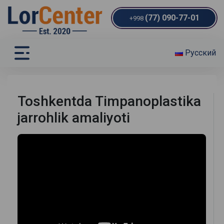
(77) 090-77-01
+998
Русский
Toshkentda Timpanoplastika
jarrohlik amaliyoti