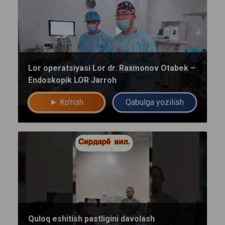
Lor operatsiyasi Lor dr. Raxmonov Otabek –
Endoskopik LOR Jarroh
► Ko'rish
Qabulga yozilish
Umumiy chatimizga yozing
Mutaxassislar
Quloq eshitish pastligini davolash
Bizning shifokorlarimiz sizga maslahat berishdan xursand bo'lishadi!