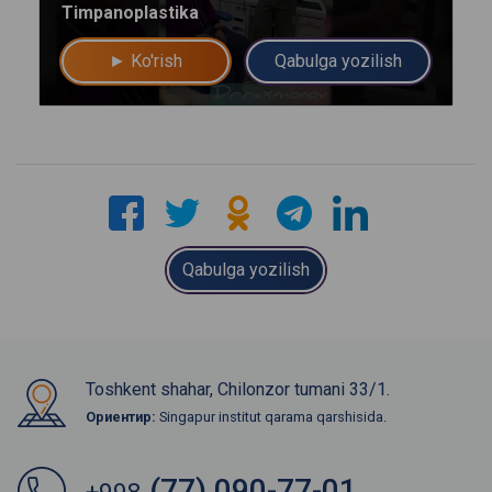
Timpanoplastika
► Ko'rish
Qabulga yozilish
yo'q rahmat
Mutaxassisga yozing
Qabulga yozilish
Toshkent shahar, Chilonzor tumani 33/1.
Ориентир:
Singapur institut qarama qarshisida.
(77) 090-77-01