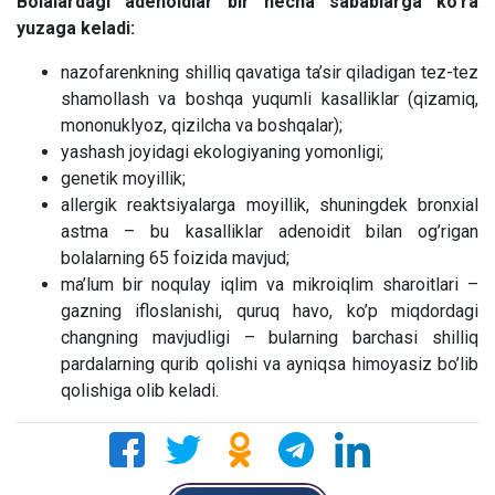
Bolalardagi adenoidlar bir necha sabablarga ko’ra
yuzaga keladi:
nazofarenkning shilliq qavatiga ta’sir qiladigan tez-tez
shamollash va boshqa yuqumli kasalliklar (qizamiq,
mononuklyoz, qizilcha va boshqalar);
yashash joyidagi ekologiyaning yomonligi;
genetik moyillik;
allergik reaktsiyalarga moyillik, shuningdek bronxial
astma – bu kasalliklar adenoidit bilan og’rigan
bolalarning 65 foizida mavjud;
ma’lum bir noqulay iqlim va mikroiqlim sharoitlari –
gazning ifloslanishi, quruq havo, ko’p miqdordagi
changning mavjudligi – bularning barchasi shilliq
pardalarning qurib qolishi va ayniqsa himoyasiz bo’lib
qolishiga olib keladi.