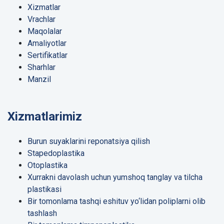
Xizmatlar
Vrachlar
Maqolalar
Amaliyotlar
Sertifikatlar
Sharhlar
Manzil
Xizmatlarimiz
Burun suyaklarini reponatsiya qilish
Stapedoplastika
Otoplastika
Xurrakni davolash uchun yumshoq tanglay va tilcha
plastikasi
Bir tomonlama tashqi eshituv yo‘lidan poliplarni olib
tashlash