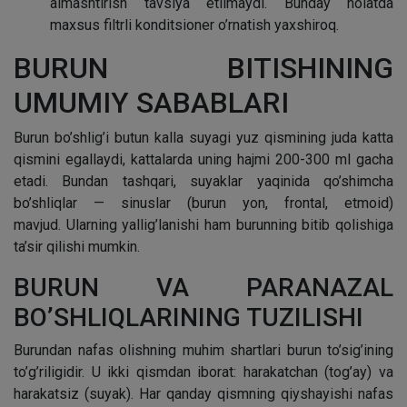
almashtirish tavsiya etilmaydi. Bunday holatda
maxsus filtrli konditsioner o’rnatish yaxshiroq.
BURUN BITISHINING
UMUMIY SABABLARI
Burun bo’shlig’i butun kalla suyagi yuz qismining juda katta
qismini egallaydi, kattalarda uning hajmi 200-300 ml gacha
etadi. Bundan tashqari, suyaklar yaqinida qo’shimcha
bo’shliqlar — sinuslar (burun yon, frontal, etmoid)
mavjud. Ularning yallig’lanishi ham burunning bitib qolishiga
ta’sir qilishi mumkin.
BURUN VA PARANAZAL
BO’SHLIQLARINING TUZILISHI
Burundan nafas olishning muhim shartlari burun to’sig’ining
to’g’riligidir. U ikki qismdan iborat: harakatchan (tog’ay) va
harakatsiz (suyak). Har qanday qismning qiyshayishi nafas