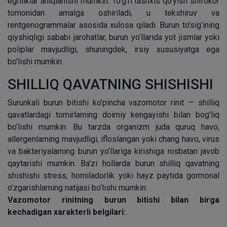
egriliklar aniqlanishi mumkin. To’g’ri tashxis qo’yish shifokor
tomonidan amalga oshiriladi, u tekshiruv va
rentgenogrammalar asosida xulosa qiladi. Burun to’sig’ining
qiyshiqligi sababi jarohatlar, burun yo’llarida yot jismlar yoki
poliplar mavjudligi, shuningdek, irsiy xususiyatga ega
bo’lishi mumkin.
SHILLIQ QAVATNING SHISHISHI
Surunkali burun bitishi ko’pincha vazomotor rinit — shilliq
qavatlardagi tomirlarning doimiy kengayishi bilan bog’liq
bo’lishi mumkin. Bu tarzda organizm juda quruq havo,
allergenlarning mavjudligi, ifloslangan yoki chang havo, virus
va bakteriyalarning burun yo’llariga kirishiga nisbatan javob
qaytarishi mumkin. Ba’zi hollarda burun shilliq qavatning
shishishi stress, homiladorlik yoki hayz paytida gormonal
o’zgarishlarning natijasi bo’lishi mumkin.
Vazomotor rinitning burun bitishi bilan birga
kechadigan xarakterli belgilari: