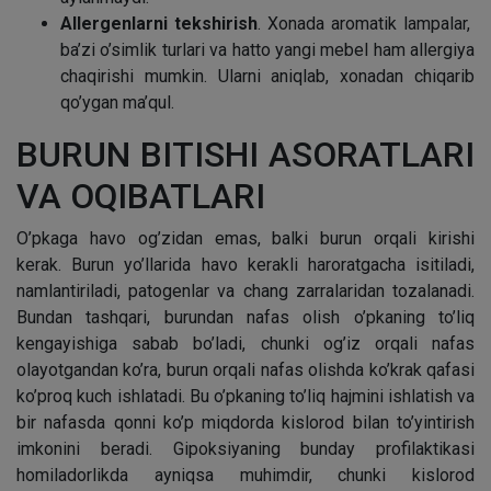
Allergenlarni tekshirish
. Xonada aromatik lampalar,
ba’zi o’simlik turlari va hatto yangi mebel ham allergiya
chaqirishi mumkin. Ularni aniqlab, xonadan chiqarib
qo’ygan ma’qul.
BURUN BITISHI ASORATLARI
VA OQIBATLARI
O’pkaga havo og’zidan emas, balki burun orqali kirishi
kerak. Burun yo’llarida havo kerakli haroratgacha isitiladi,
namlantiriladi, patogenlar va chang zarralaridan tozalanadi.
Bundan tashqari, burundan nafas olish o’pkaning to’liq
kengayishiga sabab bo’ladi, chunki og’iz orqali nafas
olayotgandan ko’ra, burun orqali nafas olishda ko’krak qafasi
ko’proq kuch ishlatadi. Bu o’pkaning to’liq hajmini ishlatish va
bir nafasda qonni ko’p miqdorda kislorod bilan to’yintirish
imkonini beradi. Gipoksiyaning bunday profilaktikasi
homiladorlikda ayniqsa muhimdir, chunki kislorod