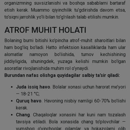
organizmning suvsizlanishi va boshqa sabablarni bartaraf
etish kerak. Muammo qiyinchilik tu’gdirishda davom etsa,
to’siqni jarrohlik yo’li bilan to’g’rilash talab etilishi mumkin.
ATROF MUHIT HOLATI
Bolaning burni bitishi ko’pincha atrof-muhit sharoitlari bilan
ham bog’liq bo’ladi. Hatto infektsion kasalliklarda ham ular
alomatlar namoyon bo’lishida, tumov kechishining
jiddiyligida, shuningdek, yuzaga kelishi mumkin bo’lgan
asoratlar rivojlanishida muhim rol o’ynaydi.
Burundan nafas olishga quyidagilar salbiy ta’sir qiladi:
Juda issiq havo
. Bolalar xonasi uchun harorat me’yori
— 18-21 °C;
Quruq havo
. Havoning nisbiy namligi 60-70% bo’lishi
kerak.
Chang
. Chaqaloqlar xonasini har kuni nam tozalash
tavsiya etiladi. Bola xonasida chang to’plovchilar —
yumshoq o’yinchoqlar, gilamlar va hokazolarni olib