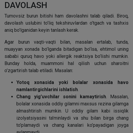
DAVOLASH
Tumovsiz burun bitishi ham davolashni talab qiladi. Biroq,
davolash uslubini to’liq tekshiruvlardan o’tgach va tashxis
aniq bo’lganidan keyin tanlash kerak.
Agar burun vaqti-vaqti bilan, masalan ertalab, tunda,
muayyan xonada bo’lganda bitadigan bo’lsa, ehtimol uning
sababi quruq havo yoki allergik reaktsiya bo’lishi mumkin.
Bunday holda, muammoni hal qilish uchun sharoitni
o’zgartirish talab etiladi. Masalan:
Yotoq xonasida yoki bolalar xonasida havo
namlantirgichlarini ishlatish
.
Chang yig’uvchilar sonini kamaytirish
. Masalan,
bolalar xonasida oddiy gilamni maxsus rezina gilamga
almashtirish mumkin. U oddiy gilam kabi issiqlik
izolyatsiyasini ta’minlaydi va shu bilan birga chang
to’plamaydi va chang kanalari ko’payadigan joyga
aylanmaydi.