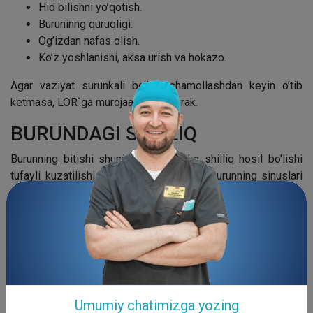
Hid bilishni yo’qotish.
Buruninng quruqligi.
Og’izdan nafas olish.
Ko’z yoshlanishi, aksa urish va hokazo.
Agar vaziyat surunkali bo’lsa, shamollashdan keyin o’tib
ketmasa, LOR`ga murojaat qilish kerak.
BURUNDAGI SHILLIQ
Burunning bitishi shuningdek ortiqcha shilliq hosil bo’lishi
tufayli kuzatilishi ham mumkin. Odatda, burunning sinuslari
doimo namlanib turadi, ularda kam miqdordagi shilliq bo’ladi.
Aynan shu shilliq o’pkaga ketayotgan havodagi patogenlar,
chang zarralari, allergenlar va boshqalarni ushlab qolishga
yordam beradi. Oz miqdordagi shilliq nafas olishiga
to’sqinlik qilmaydi, ammo ba’zi sabablarga ko’ra
gipersekretsiya kuzatilsa, ajralmalar burun yo’llarini butunlay
to’sib qo’yishi mumkin.
Umumiy chatimizga yozing