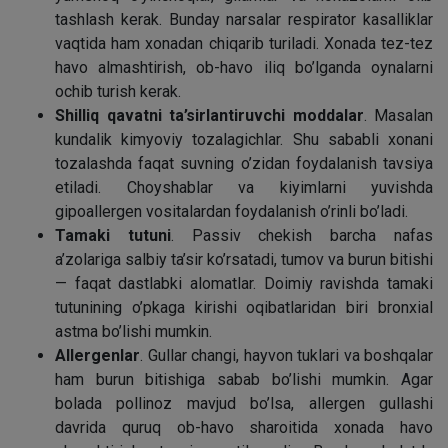
tashlash kerak. Bunday narsalar respirator kasalliklar
vaqtida ham xonadan chiqarib turiladi. Xonada tez-tez
havo almashtirish, ob-havo iliq bo’lganda oynalarni
ochib turish kerak.
Shilliq qavatni ta’sirlantiruvchi moddalar
. Masalan
kundalik kimyoviy tozalagichlar. Shu sababli xonani
tozalashda faqat suvning o’zidan foydalanish tavsiya
etiladi. Choyshablar va kiyimlarni yuvishda
gipoallergen vositalardan foydalanish o’rinli bo’ladi.
Tamaki tutuni
. Passiv chekish barcha nafas
a’zolariga salbiy ta’sir ko’rsatadi, tumov va burun bitishi
— faqat dastlabki alomatlar. Doimiy ravishda tamaki
tutunining o’pkaga kirishi oqibatlaridan biri bronxial
astma bo’lishi mumkin.
Allergenlar
. Gullar changi, hayvon tuklari va boshqalar
ham burun bitishiga sabab bo’lishi mumkin. Agar
bolada pollinoz mavjud bo’lsa, allergen gullashi
davrida quruq ob-havo sharoitida xonada havo