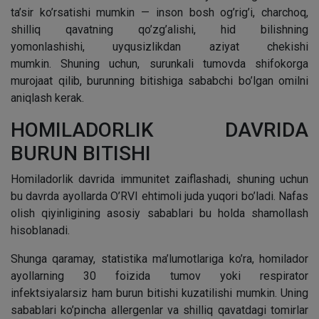
ta’sir ko’rsatishi mumkin — inson bosh og’rig’i, charchoq,
shilliq qavatning qo’zg’alishi, hid bilishning
yomonlashishi, uyqusizlikdan aziyat chekishi
mumkin. Shuning uchun, surunkali tumovda shifokorga
murojaat qilib, burunning bitishiga sababchi bo’lgan omilni
aniqlash kerak.
HOMILADORLIK DAVRIDA
BURUN BITISHI
Homiladorlik davrida immunitet zaiflashadi, shuning uchun
bu davrda ayollarda O’RVI ehtimoli juda yuqori bo’ladi. Nafas
olish qiyinligining asosiy sabablari bu holda shamollash
hisoblanadi.
Shunga qaramay, statistika ma’lumotlariga ko’ra, homilador
ayollarning 30 foizida tumov yoki respirator
infektsiyalarsiz ham burun bitishi kuzatilishi mumkin. Uning
sabablari ko’pincha allergenlar va shilliq qavatdagi tomirlar