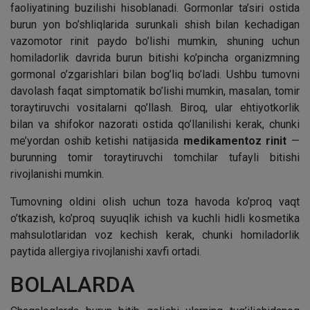
faoliyatining buzilishi hisoblanadi. Gormonlar ta’siri ostida
burun yon bo’shliqlarida surunkali shish bilan kechadigan
vazomotor rinit paydo bo’lishi mumkin, shuning uchun
homiladorlik davrida burun bitishi ko’pincha organizmning
gormonal o’zgarishlari bilan bog’liq bo’ladi. Ushbu tumovni
davolash faqat simptomatik bo’lishi mumkin, masalan, tomir
toraytiruvchi vositalarni qo’llash. Biroq, ular ehtiyotkorlik
bilan va shifokor nazorati ostida qo’llanilishi kerak, chunki
me’yordan oshib ketishi natijasida
medikamentoz rinit
—
burunning tomir toraytiruvchi tomchilar tufayli bitishi
rivojlanishi mumkin.
Tumovning oldini olish uchun toza havoda ko’proq vaqt
o’tkazish, ko’proq suyuqlik ichish va kuchli hidli kosmetika
mahsulotlaridan voz kechish kerak, chunki homiladorlik
paytida allergiya rivojlanishi xavfi ortadi.
BOLALARDA