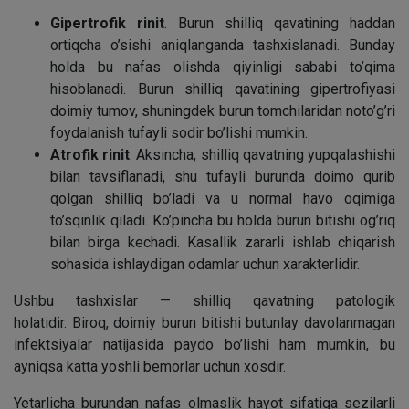
Gipertrofik rinit
. Burun shilliq qavatining haddan
ortiqcha o’sishi aniqlanganda tashxislanadi. Bunday
holda bu nafas olishda qiyinligi sababi to’qima
hisoblanadi. Burun shilliq qavatining gipertrofiyasi
doimiy tumov, shuningdek burun tomchilaridan noto’g’ri
foydalanish tufayli sodir bo’lishi mumkin.
Atrofik rinit
. Aksincha, shilliq qavatning yupqalashishi
bilan tavsiflanadi, shu tufayli burunda doimo qurib
qolgan shilliq bo’ladi va u normal havo oqimiga
to’sqinlik qiladi. Ko’pincha bu holda burun bitishi og’riq
bilan birga kechadi. Kasallik zararli ishlab chiqarish
sohasida ishlaydigan odamlar uchun xarakterlidir.
Ushbu tashxislar — shilliq qavatning patologik
holatidir. Biroq, doimiy burun bitishi butunlay davolanmagan
infektsiyalar natijasida paydo bo’lishi ham mumkin, bu
ayniqsa katta yoshli bemorlar uchun xosdir.
Yetarlicha burundan nafas olmaslik hayot sifatiga sezilarli