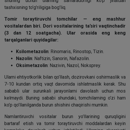
shuning uchun ularning samaradorligi ko’p jihatdan
tashxisning to’g’riligiga bog’liq.
Tomir toraytiruvchi tomchilar — eng mashhur
vositalardan biri. Dori vositalarining ta’siri vaqtinchadir
(3 dan 12 soatgacha). Ular orasida eng keng
tarqalganlari quyidagilar:
Ksilometazolin
: Rinomaris, Rinostop, Tizin.
Nazolin
: Naftizin, Sanorin, Nafazolin.
Oksimetazolin
: Nazivin, Nazol, Noksprey.
Ularni ehtiyotkorlik bilan qo’llash, dozirovkani oshirmaslik va
7-10 kundan ortiq vaqt davomida ishlatmaslik kerak. Shu
sababli ular surunkali jarayonlarni davolash uchun mos
kelmaydi. Buning sababi shundaki, tomchilarning o’zi ham
ko’p qo’llanilganda burun shishini chaqirishi mumkin.
Namlantiruvchi vositalar burun yo’llarining quruqligini
bartaraf etish va tomir toraytiruvchi moddalardan keyin