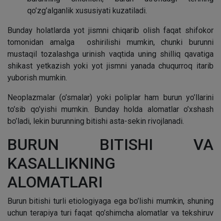
qo’zg’alganlik xususiyati kuzatiladi.
Bunday holatlarda yot jismni chiqarib olish faqat shifokor
tomonidan amalga oshirilishi mumkin, chunki burunni
mustaqil tozalashga urinish vaqtida uning shilliq qavatiga
shikast yetkazish yoki yot jismni yanada chuqurroq itarib
yuborish mumkin.
Neoplazmalar (o’smalar) yoki poliplar ham burun yo’llarini
to’sib qo’yishi mumkin. Bunday holda alomatlar o’xshash
bo’ladi, lekin burunning bitishi asta-sekin rivojlanadi.
BURUN BITISHI VA
KASALLIKNING
ALOMATLARI
Burun bitishi turli etiologiyaga ega bo’lishi mumkin, shuning
uchun terapiya turi faqat qo’shimcha alomatlar va tekshiruv