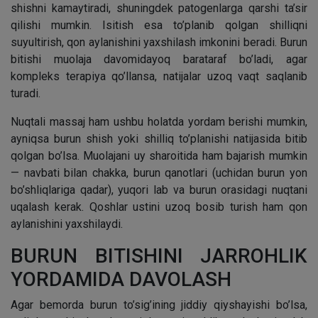
shishni kamaytiradi, shuningdek patogenlarga qarshi ta’sir
qilishi mumkin. Isitish esa to’planib qolgan shilliqni
suyultirish, qon aylanishini yaxshilash imkonini beradi. Burun
bitishi muolaja davomidayoq barataraf bo’ladi, agar
kompleks terapiya qo’llansa, natijalar uzoq vaqt saqlanib
turadi.
Nuqtali massaj ham ushbu holatda yordam berishi mumkin,
ayniqsa burun shish yoki shilliq to’planishi natijasida bitib
qolgan bo’lsa. Muolajani uy sharoitida ham bajarish mumkin
— navbati bilan chakka, burun qanotlari (uchidan burun yon
bo’shliqlariga qadar), yuqori lab va burun orasidagi nuqtani
uqalash kerak. Qoshlar ustini uzoq bosib turish ham qon
aylanishini yaxshilaydi.
BURUN BITISHINI JARROHLIK
YORDAMIDA DAVOLASH
Agar bemorda burun to’sig’ining jiddiy qiyshayishi bo’lsa,