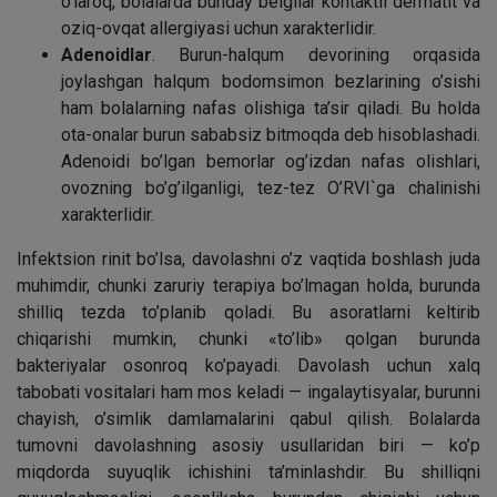
o’laroq, bolalarda bunday belgilar kontaktli dermatit va
oziq-ovqat allergiyasi uchun xarakterlidir.
Adenoidlar
. Burun-halqum devorining orqasida
joylashgan halqum bodomsimon bezlarining o’sishi
ham bolalarning nafas olishiga ta’sir qiladi. Bu holda
ota-onalar burun sababsiz bitmoqda deb hisoblashadi.
Adenoidi bo’lgan bemorlar og’izdan nafas olishlari,
ovozning bo’g’ilganligi, tez-tez O’RVI`ga chalinishi
xarakterlidir.
Infektsion rinit bo’lsa, davolashni o’z vaqtida boshlash juda
muhimdir, chunki zaruriy terapiya bo’lmagan holda, burunda
shilliq tezda to’planib qoladi. Bu asoratlarni keltirib
chiqarishi mumkin, chunki «to’lib» qolgan burunda
bakteriyalar osonroq ko’payadi. Davolash uchun xalq
tabobati vositalari ham mos keladi — ingalaytisyalar, burunni
chayish, o’simlik damlamalarini qabul qilish. Bolalarda
tumovni davolashning asosiy usullaridan biri — ko’p
miqdorda suyuqlik ichishini ta’minlashdir. Bu shilliqni