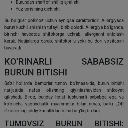
Burundan shaffof shilliq ajralishi.
Yuz terisining qichishi.
Bu belgilar pollinoz uchun ayniqsa xarakterlidir. Allergiyada
burun kuchli shishish tufayli bitib qoladi. Allergiya bo’lganda,
birinchi navbatda shifokorga uchrab, allergenni aniqlash
kerak. Natijalarga qarab, shifokor u yoki bu dori vositasini
buyuradi.
KO’RINARLI SABABSIZ
BURUN BITISHI
Ba’zi hollarda bemorlar tumov bo’lmasa-da, burun bitishi
natijasida nafas olishning qiyinlashuvidan shikoyat
qilishadi. Biroq, bunday holat tushunarli sababga ega va
ko’pincha vaqtinchalik muammolar bilan emas, balki LOR
a’zolarining jiddiy kasalliklari bilan bog’liq bo’ladi.
TUMOVSIZ BURUN BITISHI: