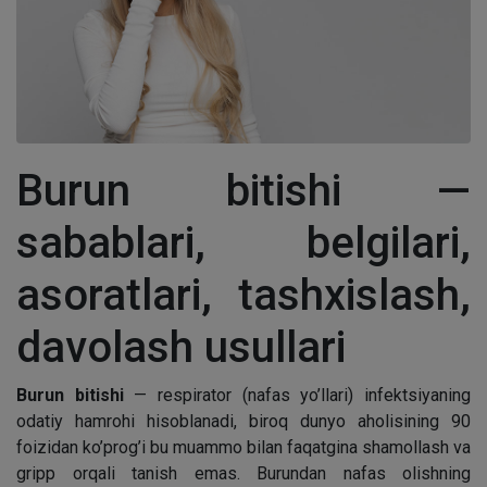
Burun bitishi —
sabablari, belgilari,
asoratlari, tashxislash,
davolash usullari
Burun bitishi
— respirator (nafas yo’llari) infektsiyaning
odatiy hamrohi hisoblanadi, biroq dunyo aholisining 90
foizidan ko’prog’i bu muammo bilan faqatgina shamollash va
gripp orqali tanish emas. Burundan nafas olishning