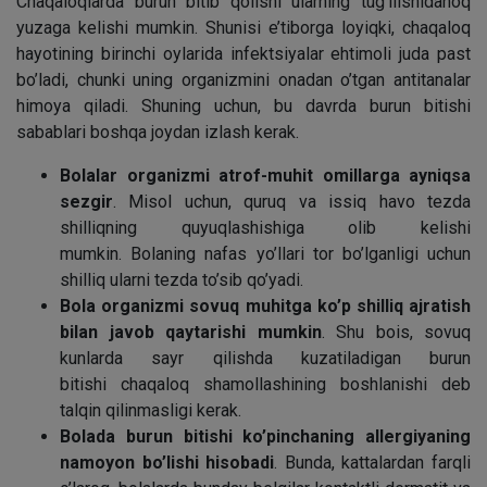
Chaqaloqlarda burun bitib qolishi ularning tug’ilishidanoq
yuzaga kelishi mumkin. Shunisi e’tiborga loyiqki, chaqaloq
hayotining birinchi oylarida infektsiyalar ehtimoli juda past
bo’ladi, chunki uning organizmini onadan o’tgan antitanalar
himoya qiladi. Shuning uchun, bu davrda burun bitishi
sabablari boshqa joydan izlash kerak.
Bolalar organizmi atrof-muhit omillarga ayniqsa
sezgir
. Misol uchun, quruq va issiq havo tezda
shilliqning quyuqlashishiga olib kelishi
mumkin. Bolaning nafas yo’llari tor bo’lganligi uchun
shilliq ularni tezda to’sib qo’yadi.
Bola organizmi sovuq muhitga ko’p shilliq ajratish
bilan javob qaytarishi mumkin
. Shu bois, sovuq
kunlarda sayr qilishda kuzatiladigan burun
bitishi chaqaloq shamollashining boshlanishi deb
talqin qilinmasligi kerak.
Bolada burun bitishi ko’pinchaning allergiyaning
namoyon bo’lishi hisobadi
. Bunda, kattalardan farqli