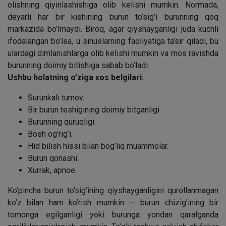
olishning qiyinlashishiga olib kelishi mumkin. Normada,
deyarli har bir kishining burun to’sig’i burunning qoq
markazida bo’lmaydi. Biroq, agar qiyshayganligi juda kuchli
ifodalangan bo’lsa, u sinuslarning faoliyatiga ta’sir qiladi, bu
ulardagi dimlanishlarga olib kelishi mumkin va mos ravishda
burunning doimiy bitishiga sabab bo’ladi.
Ushbu holatning o’ziga xos belgilari:
Surunkali tumov.
Bir burun teshigining doimiy bitganligi.
Burunning quruqligi.
Bosh og’rig’i.
Hid bilish hissi bilan bog’liq muammolar.
Burun qonashi.
Xurrak, apnoe.
Ko’pincha burun to’sig’ining qiyshayganligini qurollanmagan
ko’z bilan ham ko’rish mumkin — burun chizig’ining bir
tomonga egilganligi yoki burunga yondan qaralganda