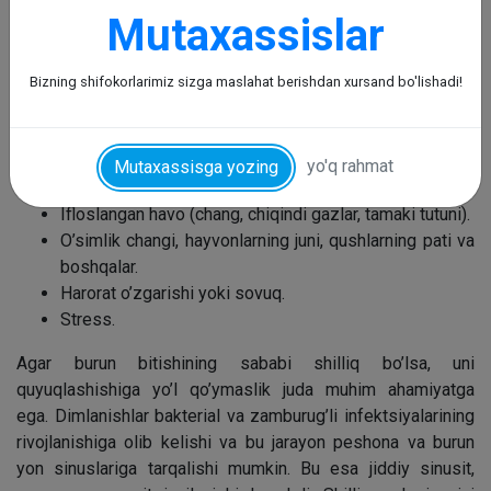
Burunning shilliq bilan tiqilib qolishining eng keng tarqalgan
Mutaxassislar
sababi, nafas olish tizimining virusli va bakterial
kasalliklaridir. Virusli kasalliklarda shilliq shaffof bo’ladi,
Bizning shifokorlarimiz sizga maslahat berishdan xursand bo'lishadi!
ikkinchisida esa yashil rangga ko’rib, unda qon kiritmalari
mavjud bo’lishi mumkin.
Shilliq qavat tashqi ta’sirga nisbatan ham
yo'q rahmat
Mutaxassisga yozing
gipersekretsiya bilan javob berishi mumkin:
Ifloslangan havo (chang, chiqindi gazlar, tamaki tutuni).
O’simlik changi, hayvonlarning juni, qushlarning pati va
boshqalar.
Harorat o’zgarishi yoki sovuq.
Stress.
Agar burun bitishining sababi shilliq bo’lsa, uni
quyuqlashishiga yo’l qo’ymaslik juda muhim ahamiyatga
ega. Dimlanishlar bakterial va zamburug’li infektsiyalarining
rivojlanishiga olib kelishi va bu jarayon peshona va burun
yon sinuslariga tarqalishi mumkin. Bu esa jiddiy sinusit,