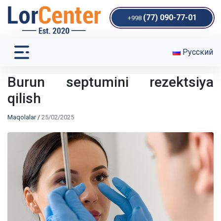
(77) 090-77-01
+998
Русский
Burun septumini rezektsiya
qilish
Maqolalar
/
25/02/2025