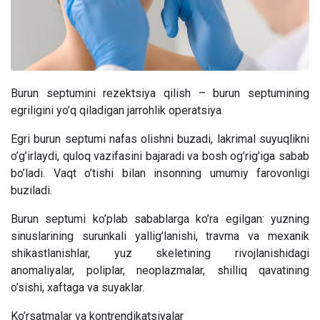
Burun septumini rezektsiya qilish – burun septumining
egriligini yo’q qiladigan jarrohlik operatsiya.
Egri burun septumi nafas olishni buzadi, lakrimal suyuqlikni
o’g’irlaydi, quloq vazifasini bajaradi va bosh og’rig’iga sabab
bo’ladi. Vaqt o’tishi bilan insonning umumiy farovonligi
buziladi.
Burun septumi ko’plab sabablarga ko’ra egilgan: yuzning
sinuslarining surunkali yallig’lanishi, travma va mexanik
shikastlanishlar, yuz skeletining rivojlanishidagi
anomaliyalar, poliplar, neoplazmalar, shilliq qavatining
o’sishi, xaftaga va suyaklar.
Ko’rsatmalar va kontrendikatsiyalar