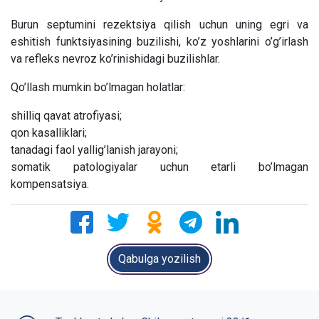
Burun septumini rezektsiya qilish uchun uning egri va
eshitish funktsiyasining buzilishi, ko’z yoshlarini o’g’irlash
va refleks nevroz ko’rinishidagi buzilishlar.
Qo’llash mumkin bo’lmagan holatlar:
shilliq qavat atrofiyasi;
qon kasalliklari;
tanadagi faol yallig’lanish jarayoni;
somatik patologiyalar uchun etarli bo’lmagan
kompensatsiya.
Qabulga yozilish