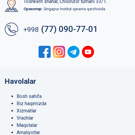
Toshkent shahar, Chilonzor tumani 33/1.
Ориентир:
Singapur institut qarama qarshisida.
(77) 090-77-01
+998
Havolalar
Bosh sahifa
Biz haqimizda
Xizmatlar
Vrachlar
Maqolalar
Amaliyotlar