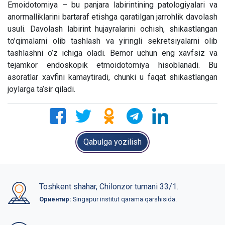
Emoidotomiya – bu panjara labirintining patologiyalari va
anormalliklarini bartaraf etishga qaratilgan jarrohlik davolash
usuli. Davolash labirint hujayralarini ochish, shikastlangan
to’qimalarni olib tashlash va yiringli sekretsiyalarni olib
tashlashni o’z ichiga oladi. Bemor uchun eng xavfsiz va
tejamkor endoskopik etmoidotomiya hisoblanadi. Bu
asoratlar xavfini kamaytiradi, chunki u faqat shikastlangan
joylarga ta’sir qiladi.
Qabulga yozilish
Toshkent shahar, Chilonzor tumani 33/1.
Ориентир:
Singapur institut qarama qarshisida.