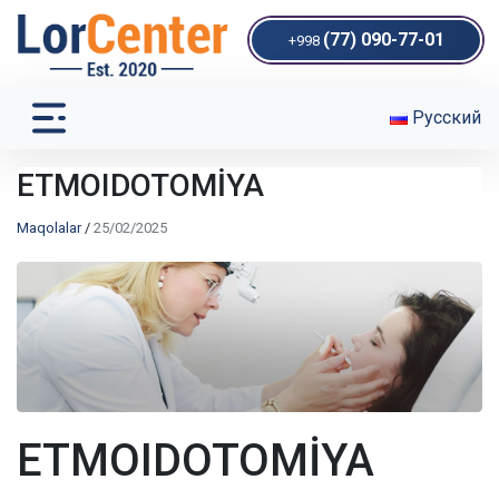
(77) 090-77-01
+998
Русский
ETMOIDOTOMİYA
Maqolalar
/
25/02/2025
ETMOIDOTOMİYA