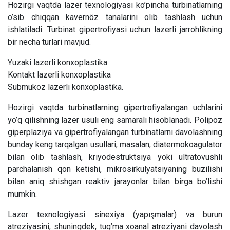
Hozirgi vaqtda lazer texnologiyasi ko’pincha turbinatlarning
Umumiy chatimizga yozing
o’sib chiqqan kavernöz tanalarini olib tashlash uchun
Mutaxassislar
ishlatiladi. Turbinat gipertrofiyasi uchun lazerli jarrohlikning
bir necha turlari mavjud.
Bizning shifokorlarimiz sizga maslahat berishdan xursand bo'lishadi!
Yuzaki lazerli konxoplastika
Kontakt lazerli konxoplastika
Submukoz lazerli konxoplastika.
yo'q rahmat
Mutaxassisga yozing
Hozirgi vaqtda turbinatlarning gipertrofiyalangan uchlarini
yo’q qilishning lazer usuli eng samarali hisoblanadi. Polipoz
giperplaziya va gipertrofiyalangan turbinatlarni davolashning
bunday keng tarqalgan usullari, masalan, diatermokoagulator
bilan olib tashlash, kriyodestruktsiya yoki ultratovushli
parchalanish qon ketishi, mikrosirkulyatsiyaning buzilishi
bilan aniq shishgan reaktiv jarayonlar bilan birga bo’lishi
mumkin.
Lazer texnologiyasi sinexiya (yapışmalar) va burun
atreziyasini, shuningdek, tug’ma xoanal atreziyani davolash