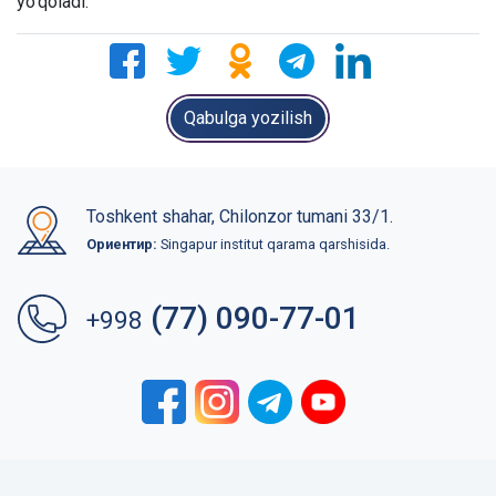
yo’qoladi.
Qabulga yozilish
Toshkent shahar, Chilonzor tumani 33/1.
Ориентир:
Singapur institut qarama qarshisida.
(77) 090-77-01
+998