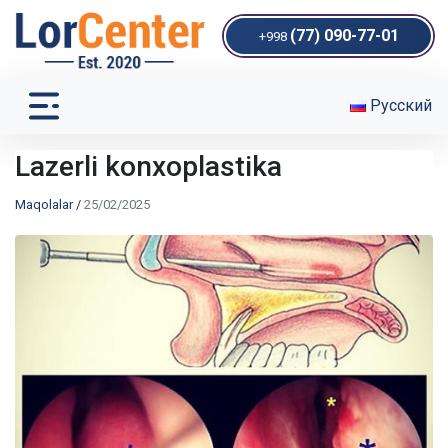
(77) 090-77-01
+998
Русский
Lazerli konxoplastika
Maqolalar
/
25/02/2025