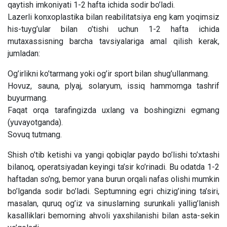
qaytish imkoniyati 1-2 hafta ichida sodir bo’ladi.
Lazerli konxoplastika bilan reabilitatsiya eng kam yoqimsiz
his-tuyg’ular bilan o’tishi uchun 1-2 hafta ichida
mutaxassisning barcha tavsiyalariga amal qilish kerak,
jumladan:
Og’irlikni ko’tarmang yoki og’ir sport bilan shug’ullanmang.
Hovuz, sauna, plyaj, solaryum, issiq hammomga tashrif
buyurmang.
Faqat orqa tarafingizda uxlang va boshingizni egmang
(yuvayotganda).
Sovuq tutmang.
Shish o’tib ketishi va yangi qobiqlar paydo bo’lishi to’xtashi
bilanoq, operatsiyadan keyingi ta’sir ko’rinadi. Bu odatda 1-2
haftadan so’ng, bemor yana burun orqali nafas olishi mumkin
bo’lganda sodir bo’ladi. Septumning egri chizig’ining ta’siri,
masalan, quruq og’iz va sinuslarning surunkali yallig’lanish
kasalliklari bemorning ahvoli yaxshilanishi bilan asta-sekin