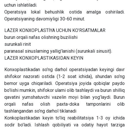
uchun ishlatiladi.
Operatsiya lokal behushlik ostida amalga oshiriladi.
Operatsiyaning davomiyligi 30-60 minut.
LAZER KONXOPLASTİYA UCHUN KO’RSATMALAR
burun orqali nafas olishning buzilishi
surunkali rinit
paranasal sinuslarning yallig’lanishi (surunkali sinusit).
LAZER KONXOPLASTIKASIDAN KEYIN
Konxoplastikadan so’ng darhol operatsiyadan keyingi davr
shifokor nazorati ostida (1-2 soat ichida), shundan so’ng
bemor uyga chiqariladi. Operatsiya joyida qobiqlar paydo
bo’lishi mumkin, shifokor ularni olib tashlaydi va burun shilliq
qavatini yumshatuvchi vazelin moyi bilan yog’laydi. Burun
orqali nafas olish paxta-doka tamponlarini olib
tashlangandan so’ng darhol tiklanadi
Konkoplastikadan keyin to’liq reabilitatsiya 1-3 oy ichida
sodir bo’ladi. Ishlash qobiliyati va odatiy hayot tarziga