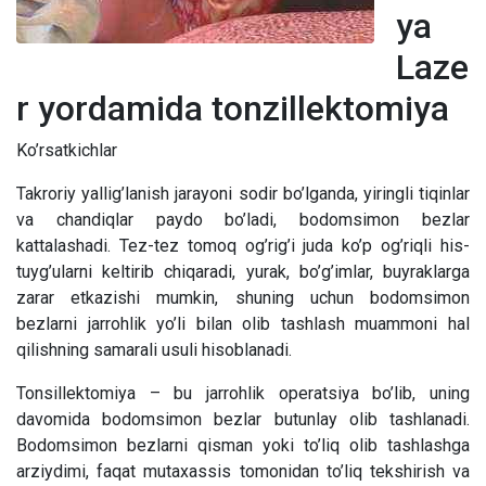
ya
Laze
r yordamida tonzillektomiya
Ko’rsatkichlar
Takroriy yallig’lanish jarayoni sodir bo’lganda, yiringli tiqinlar
va chandiqlar paydo bo’ladi, bodomsimon bezlar
kattalashadi. Tez-tez tomoq og’rig’i juda ko’p og’riqli his-
tuyg’ularni keltirib chiqaradi, yurak, bo’g’imlar, buyraklarga
zarar etkazishi mumkin, shuning uchun bodomsimon
bezlarni jarrohlik yo’li bilan olib tashlash muammoni hal
qilishning samarali usuli hisoblanadi.
Tonsillektomiya – bu jarrohlik operatsiya bo’lib, uning
davomida bodomsimon bezlar butunlay olib tashlanadi.
Bodomsimon bezlarni qisman yoki to’liq olib tashlashga
arziydimi, faqat mutaxassis tomonidan to’liq tekshirish va