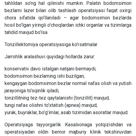
tahlildan so’ng hal qilinishi mumkin. Palatin bodomsimon
bezlarni lazer bilan olib tashlash operatsiyasi faqat oxirgi
chora sifatida qo’llaniladi – agar bodomsimon bezlarda
hosil bo’lgan yiringli o’choqlardan ichki organlar va tizimlarga
tahdid mavjud bo’lsa.
Tonzillektomiya operatsiyasiga ko’rsatmalar
Jarrohlik aralashuvi quyidagi hollarda zarur:
konservativ davo istalgan natijani bermaydi;
bodomsimon bezlarning ishi buzilgan;
kengaygan bodomsimon bezlar normal nafas olish va yutish
jarayoniga to’sqinlik qiladi;
tonzillitning tez-tez qaytalanishi (tonzillit) mavjud;
tungi nafas olishni to’xtatish (apnea) mavjud;
yurak, buyraklar, bo’g’imlar, asab tizimidan asoratlar mavjud.
Operatsiyaga tayyorgarlik Kasalxonaga yotqizishdan va
operatsiyadan oldin bemor majburiy klinik tekshiruvdan