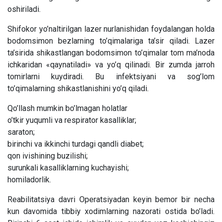
oshiriladi.
Shifokor yo’naltirilgan lazer nurlanishidan foydalangan holda
bodomsimon bezlarning to’qimalariga ta’sir qiladi. Lazer
ta’sirida shikastlangan bodomsimon to’qimalar tom ma’noda
ichkaridan «qaynatiladi» va yo’q qilinadi. Bir zumda jarroh
tomirlarni kuydiradi. Bu infektsiyani va sog’lom
to’qimalarning shikastlanishini yo’q qiladi.
Qo’llash mumkin bo’lmagan holatlar
o’tkir yuqumli va respirator kasalliklar;
saraton;
birinchi va ikkinchi turdagi qandli diabet;
qon ivishining buzilishi;
surunkali kasalliklarning kuchayishi;
homiladorlik.
Reabilitatsiya davri Operatsiyadan keyin bemor bir necha
kun davomida tibbiy xodimlarning nazorati ostida bo’ladi.