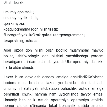
o’tishi kerak:
umumiy qon tahlili;
umumiy siydik tahlili;
qon kimyosi;
koagulogramma (qon ivish testi);
fluorografi yoki ko’krak qafasi rentgenogrammasi;
terapevtning xulosasi.
Agar sizda qon ivishi bilan bog’liq muammolar mavjud
bo’lsa, shifokoringiz qon ivishini yaxshilashga yordam
beradigan dori-darmonlarni buyuradi. Ular operatsiyadan ikki
hafta oldin olinadi.
Lazer bilan davolash qanday amalga oshiriladi?Ko’pincha
bodomsimon bezlarni lazer yordamida olib tashlash
umumiy inhalatsiyali intubatsion behushlik ostida amalga
oshiriladi, chunki hamma ham uyg’onishga tayyor emas.
Umumiy behushlik ostida operatsiya operatsiya stolida,
bemor stulga o’tirganda lokal behushlik ostida amalga