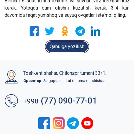
Birinchi 6 soat ichida ichimlik va suvdan voz kechishingiz
kerak. Yotoqda dam olishni kuzatish kerak. 3-4 kun
davomida faqat yumshoq va suyuq ovqatlar iste’mol qiling.
Qabulga yozilish
Toshkent shahar, Chilonzor tumani 33/1.
Ориентир:
Singapur institut qarama qarshisida.
(77) 090-77-01
+998