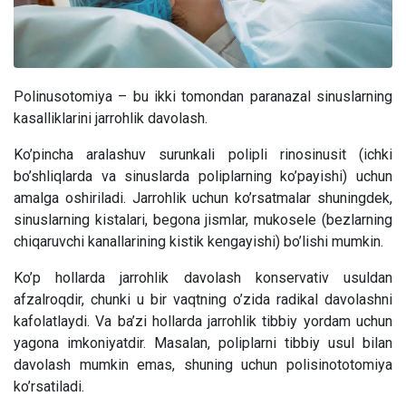
Polinusotomiya – bu ikki tomondan paranazal sinuslarning
kasalliklarini jarrohlik davolash.
Ko’pincha aralashuv surunkali polipli rinosinusit (ichki
bo’shliqlarda va sinuslarda poliplarning ko’payishi) uchun
amalga oshiriladi. Jarrohlik uchun ko’rsatmalar shuningdek,
sinuslarning kistalari, begona jismlar, mukosele (bezlarning
chiqaruvchi kanallarining kistik kengayishi) bo’lishi mumkin.
Ko’p hollarda jarrohlik davolash konservativ usuldan
afzalroqdir, chunki u bir vaqtning o’zida radikal davolashni
kafolatlaydi. Va ba’zi hollarda jarrohlik tibbiy yordam uchun
yagona imkoniyatdir. Masalan, poliplarni tibbiy usul bilan
davolash mumkin emas, shuning uchun polisinototomiya
ko’rsatiladi.