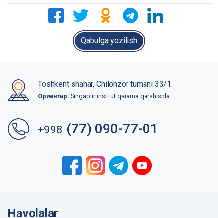
Qabulga yozilish
Toshkent shahar, Chilonzor tumani 33/1.
Ориентир:
Singapur institut qarama qarshisida.
(77) 090-77-01
+998
Havolalar