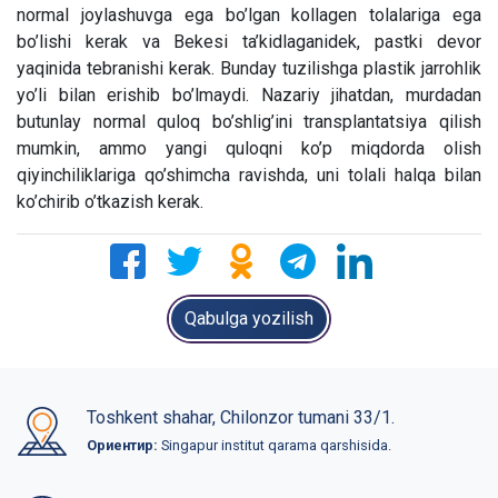
normal joylashuvga ega bo’lgan kollagen tolalariga ega
bo’lishi kerak va Bekesi ta’kidlaganidek, pastki devor
yaqinida tebranishi kerak. Bunday tuzilishga plastik jarrohlik
yo’li bilan erishib bo’lmaydi. Nazariy jihatdan, murdadan
butunlay normal quloq bo’shlig’ini transplantatsiya qilish
mumkin, ammo yangi quloqni ko’p miqdorda olish
qiyinchiliklariga qo’shimcha ravishda, uni tolali halqa bilan
ko’chirib o’tkazish kerak.
Qabulga yozilish
Toshkent shahar, Chilonzor tumani 33/1.
Ориентир:
Singapur institut qarama qarshisida.