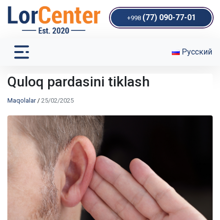
(77) 090-77-01
+998
Русский
Quloq pardasini tiklash
Maqolalar
/
25/02/2025