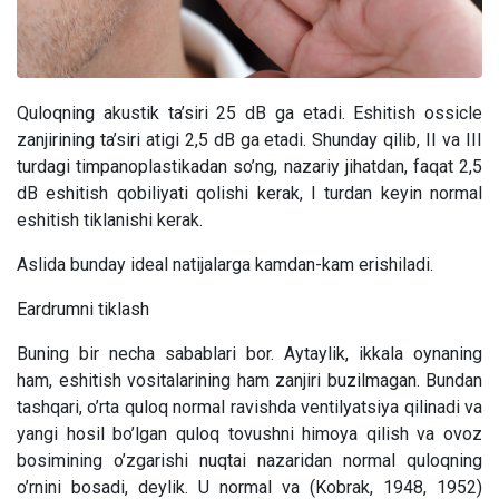
Quloqning akustik ta’siri 25 dB ga etadi. Eshitish ossicle
zanjirining ta’siri atigi 2,5 dB ga etadi. Shunday qilib, II va III
turdagi timpanoplastikadan so’ng, nazariy jihatdan, faqat 2,5
dB eshitish qobiliyati qolishi kerak, I turdan keyin normal
eshitish tiklanishi kerak.
Aslida bunday ideal natijalarga kamdan-kam erishiladi.
Eardrumni tiklash
Buning bir necha sabablari bor. Aytaylik, ikkala oynaning
ham, eshitish vositalarining ham zanjiri buzilmagan. Bundan
tashqari, o’rta quloq normal ravishda ventilyatsiya qilinadi va
yangi hosil bo’lgan quloq tovushni himoya qilish va ovoz
bosimining o’zgarishi nuqtai nazaridan normal quloqning
o’rnini bosadi, deylik. U normal va (Kobrak, 1948, 1952)