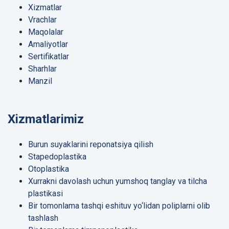
Xizmatlar
Vrachlar
Maqolalar
Amaliyotlar
Sertifikatlar
Sharhlar
Manzil
Xizmatlarimiz
Burun suyaklarini reponatsiya qilish
Stapedoplastika
Otoplastika
Xurrakni davolash uchun yumshoq tanglay va tilcha
plastikasi
Bir tomonlama tashqi eshituv yo‘lidan poliplarni olib
tashlash