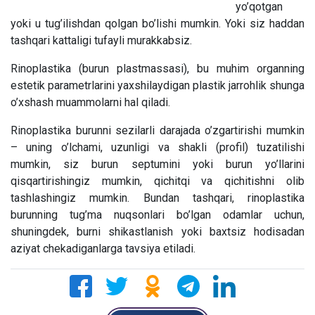
yo’qotgan
yoki u tug’ilishdan qolgan bo’lishi mumkin. Yoki siz haddan
tashqari kattaligi tufayli murakkabsiz.
Rinoplastika (burun plastmassasi), bu muhim organning
estetik parametrlarini yaxshilaydigan plastik jarrohlik shunga
o’xshash muammolarni hal qiladi.
Rinoplastika burunni sezilarli darajada o’zgartirishi mumkin
– uning o’lchami, uzunligi va shakli (profil) tuzatilishi
mumkin, siz burun septumini yoki burun yo’llarini
qisqartirishingiz mumkin, qichitqi va qichitishni olib
tashlashingiz mumkin. Bundan tashqari, rinoplastika
burunning tug’ma nuqsonlari bo’lgan odamlar uchun,
shuningdek, burni shikastlanish yoki baxtsiz hodisadan
aziyat chekadiganlarga tavsiya etiladi.