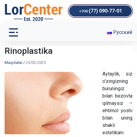
(77) 090-77-01
+998
Русский
Rinoplastika
Maqolalar
/
25/02/2025
Aytaylik, siz
o’zingizning
buruningiz
bilan bezovta
qilmaysiz –
ehtimol yoshi
bilan uning
shakli
estetikani