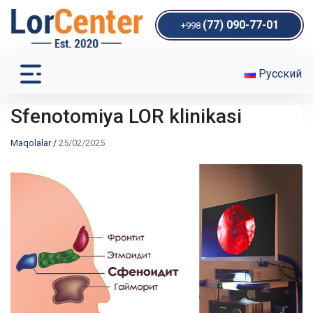
(77) 090-77-01
+998
Русский
Sfenotomiya LOR klinikasi
Maqolalar
/
25/02/2025