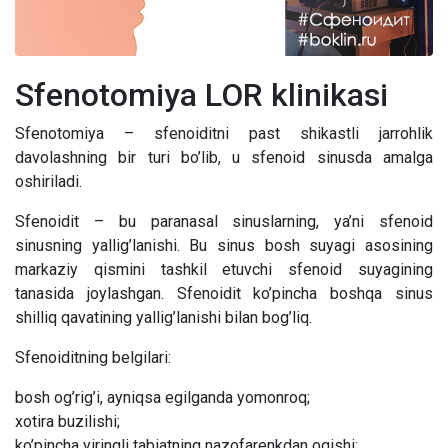
Sfenotomiya LOR klinikasi
Sfenotomiya – sfenoiditni past shikastli jarrohlik
davolashning bir turi bo’lib, u sfenoid sinusda amalga
oshiriladi.
Sfenoidit – bu paranasal sinuslarning, ya’ni sfenoid
sinusning yallig’lanishi. Bu sinus bosh suyagi asosining
markaziy qismini tashkil etuvchi sfenoid suyagining
tanasida joylashgan. Sfenoidit ko’pincha boshqa sinus
shilliq qavatining yallig’lanishi bilan bog’liq.
Sfenoiditning belgilari:
bosh og’rig’i, ayniqsa egilganda yomonroq;
xotira buzilishi;
ko’pincha yiringli tabiatning nazofarenkdan oqishi;