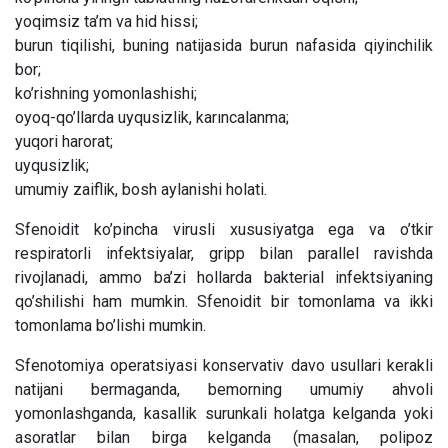
yoqimsiz ta’m va hid hissi;
burun tiqilishi, buning natijasida burun nafasida qiyinchilik
bor;
ko’rishning yomonlashishi;
oyoq-qo’llarda uyqusizlik, karıncalanma;
yuqori harorat;
uyqusizlik;
umumiy zaiflik, bosh aylanishi holati.
Sfenoidit ko’pincha virusli xususiyatga ega va o’tkir
respiratorli infektsiyalar, gripp bilan parallel ravishda
rivojlanadi, ammo ba’zi hollarda bakterial infektsiyaning
qo’shilishi ham mumkin. Sfenoidit bir tomonlama va ikki
tomonlama bo’lishi mumkin.
Sfenotomiya operatsiyasi konservativ davo usullari kerakli
natijani bermaganda, bemorning umumiy ahvoli
yomonlashganda, kasallik surunkali holatga kelganda yoki
asoratlar bilan birga kelganda (masalan, polipoz