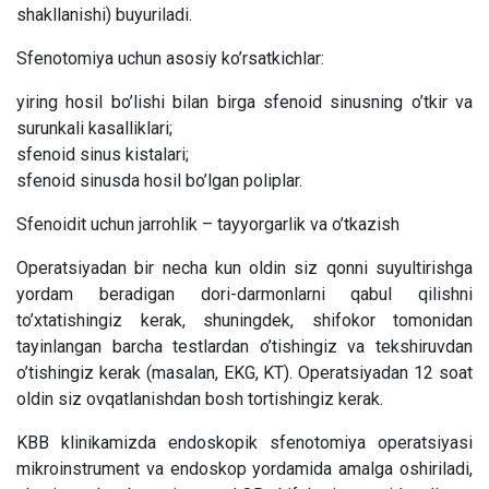
shakllanishi) buyuriladi.
Sfenotomiya uchun asosiy ko’rsatkichlar:
yiring hosil bo’lishi bilan birga sfenoid sinusning o’tkir va
surunkali kasalliklari;
sfenoid sinus kistalari;
sfenoid sinusda hosil bo’lgan poliplar.
Sfenoidit uchun jarrohlik – tayyorgarlik va o’tkazish
Operatsiyadan bir necha kun oldin siz qonni suyultirishga
yordam beradigan dori-darmonlarni qabul qilishni
to’xtatishingiz kerak, shuningdek, shifokor tomonidan
tayinlangan barcha testlardan o’tishingiz va tekshiruvdan
o’tishingiz kerak (masalan, EKG, KT). Operatsiyadan 12 soat
oldin siz ovqatlanishdan bosh tortishingiz kerak.
KBB klinikamizda endoskopik sfenotomiya operatsiyasi
mikroinstrument va endoskop yordamida amalga oshiriladi,