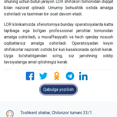
shuning uchun butun jarayon LOR shifokori tomonidan diqqat
bilan nazorat qilinadi. Umumiy behushlik ostida amalga
oshiriladi va taxminan bir soat davom etadi.
LOR klinikamizda sfenotomiya bunday operatsiyalarda katta
tajribaga ega bo’lgan professional jarrohlar tomonidan
amalga oshiriladi, u muvaffaqiyatli va hech qanday noxush
oqibatlarsiz amalga oshiriladi. Operatsiyadan keyin
shifokorlar nazorati ostida bir kun kasalxonada qolish kerak.
Uyga bo’shatilgandan so’ng, siz jarrohning oddiy
tavsiyalariga amal qilishingiz kerak.
Qabulga yozilish
Toshkent shahar, Chilonzor tumani 33/1.