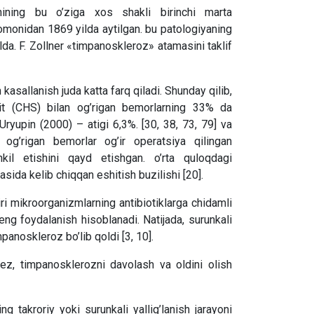
shining bu o’ziga xos shakli birinchi marta
omonidan 1869 yilda aytilgan. bu patologiyaning
yilda. F. Zollner «timpanoskleroz» atamasini taklif
n kasallanish juda katta farq qiladi. Shunday qilib,
tit (CHS) bilan og’rigan bemorlarning 33% da
Uryupin (2000) – atigi 6,3%. [30, 38, 73, 79] va
og’rigan bemorlar og’ir operatsiya qilingan
kil etishini qayd etishgan. o’rta quloqdagi
jasida kelib chiqqan eshitish buzilishi [20].
ri mikroorganizmlarning antibiotiklarga chidamli
keng foydalanish hisoblanadi. Natijada, surunkali
panoskleroz bo’lib qoldi [3, 10].
ez, timpanosklerozni davolash va oldini olish
ng takroriy yoki surunkali yallig’lanish jarayoni