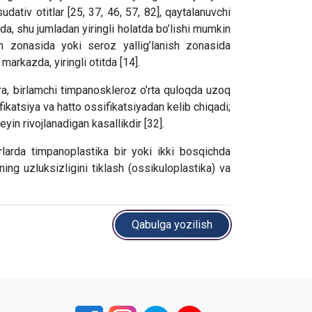
udativ otitlar [25, 37, 46, 57, 82], qaytalanuvchi
hida, shu jumladan yiringli holatda bo’lishi mumkin
nish zonasida yoki seroz yallig’lanish zonasida
markazda, yiringli otitda [14].
o’ra, birlamchi timpanoskleroz o’rta quloqda uzoq
ifikatsiya va hatto ossifikatsiyadan kelib chiqadi;
yin rivojlanadigan kasallikdir [32].
rlarda timpanoplastika bir yoki ikki bosqichda
ning uzluksizligini tiklash (ossikuloplastika) va
Qabulga yozilish