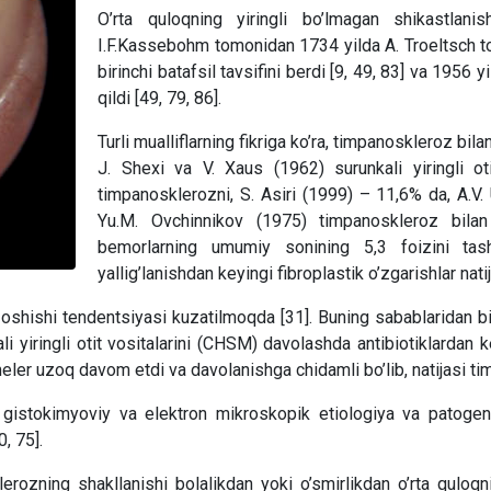
O’rta quloqning yiringli bo’lmagan shikastlani
I.F.Kassebohm tomonidan 1734 yilda A. Troeltsch t
birinchi batafsil tavsifini berdi [9, 49, 83] va 1956 
qildi [49, 79, 86].
Turli mualliflarning fikriga ko’ra, timpanoskleroz bila
J. Shexi va V. Xaus (1962) surunkali yiringli o
timpanosklerozni, S. Asiri (1999) – 11,6% da, A.V. 
Yu.M. Ovchinnikov (1975) timpanoskleroz bilan 
bemorlarning umumiy sonining 5,3 foizini tash
yallig’lanishdan keyingi fibroplastik o’zgarishlar nati
oshishi tendentsiyasi kuzatilmoqda [31]. Buning sabablaridan bi
i yiringli otit vositalarini (CHSM) davolashda antibiotiklardan 
nmeler uzoq davom etdi va davolanishga chidamli bo’lib, natijasi tim
, gistokimyoviy va elektron mikroskopik etiologiya va patogen
0, 75].
lerozning shakllanishi bolalikdan yoki o’smirlikdan o’rta quloqni