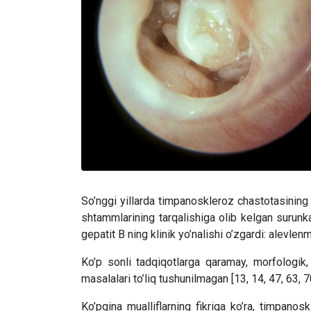
So’nggi yillarda timpanoskleroz chastotasining 
shtammlarining tarqalishiga olib kelgan surunkal
gepatit B ning klinik yo’nalishi o’zgardi: alevle
Ko’p sonli tadqiqotlarga qaramay, morfologik
masalalari to’liq tushunilmagan [13, 14, 47, 63, 7
Ko’pgina mualliflarning fikriga ko’ra, timpanosk