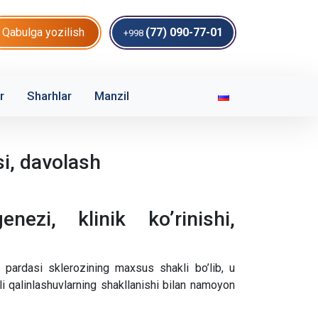
Qabulga yozilish
(77) 090-77-01
+998
r
Sharhlar
Manzil
si, davolash
nezi, klinik ko’rinishi,
q pardasi sklerozining maxsus shakli bo’lib, u
i qalinlashuvlarning shakllanishi bilan namoyon