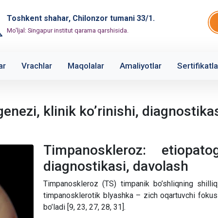
Toshkent shahar, Chilonzor tumani 33/1.
Mo'ljal: Singapur institut qarama qarshisida.
ar
Vrachlar
Maqolalar
Amaliyotlar
Sertifikatla
nezi, klinik ko’rinishi, diagnostika
Timpanoskleroz: etiopatoge
diagnostikasi, davolash
Timpanoskleroz (TS) timpanik bo’shliqning shilli
timpanosklerotik blyashka – zich oqartuvchi fokusl
bo’ladi [9, 23, 27, 28, 31].