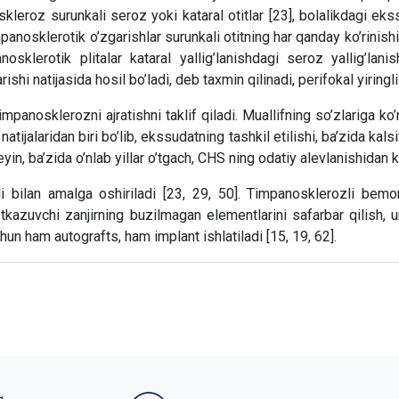
kleroz surunkali seroz yoki kataral otitlar [23], bolalikdagi ekss
Timpanosklerotik o’zgarishlar surunkali otitning har qanday ko’rinis
nosklerotik plitalar kataral yallig’lanishdagi seroz yallig’la
hi natijasida hosil bo’ladi, deb taxmin qilinadi, perifokal yiringli 
mpanosklerozni ajratishni taklif qiladi. Muallifning so’zlariga k
atijalaridan biri bo’lib, ekssudatning tashkil etilishi, ba’zida kals
, ba’zida o’nlab yillar o’tgach, CHS ning odatiy alevlanishidan ke
li bilan amalga oshiriladi [23, 29, 50]. Timpanosklerozli bemo
o’tkazuvchi zanjirning buzilmagan elementlarini safarbar qilish, u
hun ham autografts, ham implant ishlatiladi [15, 19, 62].