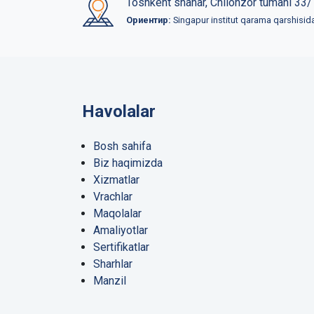
Toshkent shahar, Chilonzor tumani 33/
Ориентир:
Singapur institut qarama qarshisid
Havolalar
Bosh sahifa
Biz haqimizda
Xizmatlar
Vrachlar
Maqolalar
Amaliyotlar
Sertifikatlar
Sharhlar
Manzil