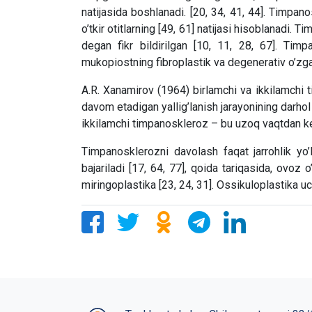
natijasida boshlanadi. [20, 34, 41, 44]. Timpanos
o’tkir otitlarning [49, 61] natijasi hisoblanadi. 
degan fikr bildirilgan [10, 11, 28, 67]. Timpa
mukopiostning fibroplastik va degenerativ o’zgaris
A.R. Xanamirov (1964) birlamchi va ikkilamchi ti
davom etadigan yallig’lanish jarayonining darhol n
ikkilamchi timpanoskleroz – bu uzoq vaqtdan keyin
Timpanosklerozni davolash faqat jarrohlik yo’
bajariladi [17, 64, 77], qoida tariqasida, ovoz 
miringoplastika [23, 24, 31]. Ossikuloplastika uc