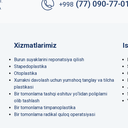
1.
(77) 090-77-0
+998
a.
Xizmatlarimiz
I
Burun suyaklarini reponatsiya qilish
Stapedoplastika
Otoplastika
Xurrakni davolash uchun yumshoq tanglay va tilcha
plastikasi
Bir tomonlama tashqi eshituv yo‘lidan poliplarni
olib tashlash
Bir tomonlama timpanoplastika
Bir tomonlama radikal quloq operatsiyasi