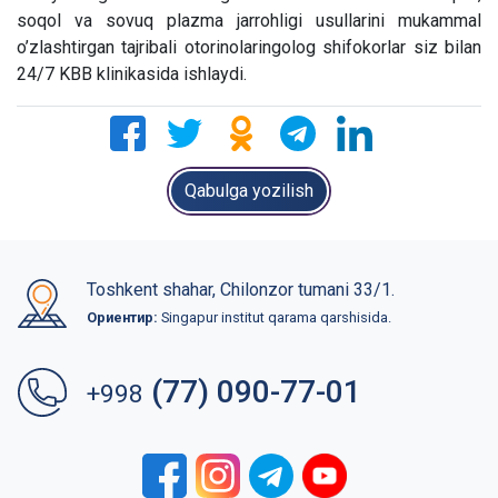
soqol va sovuq plazma jarrohligi usullarini mukammal
o’zlashtirgan tajribali otorinolaringolog shifokorlar siz bilan
24/7 KBB klinikasida ishlaydi.
Qabulga yozilish
Toshkent shahar, Chilonzor tumani 33/1.
Ориентир:
Singapur institut qarama qarshisida.
(77) 090-77-01
+998