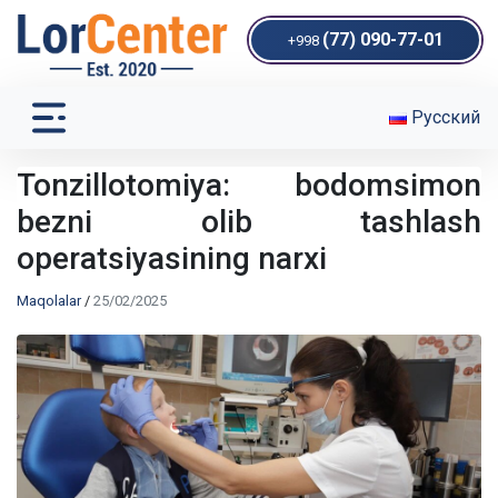
(77) 090-77-01
+998
Русский
Tonzillotomiya: bodomsimon
bezni olib tashlash
operatsiyasining narxi
Maqolalar
/
25/02/2025