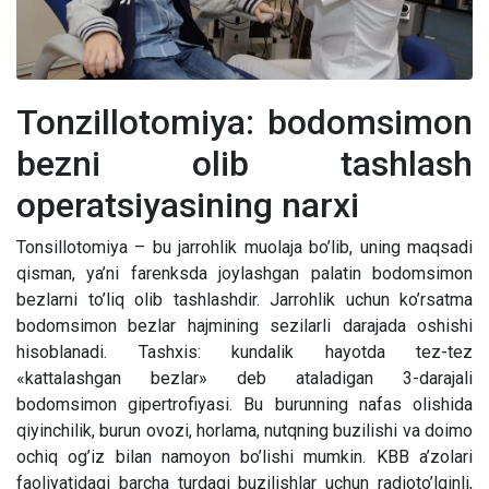
Tonzillotomiya: bodomsimon
bezni olib tashlash
operatsiyasining narxi
Tonsillotomiya – bu jarrohlik muolaja bo’lib, uning maqsadi
qisman, ya’ni farenksda joylashgan palatin bodomsimon
bezlarni to’liq olib tashlashdir. Jarrohlik uchun ko’rsatma
bodomsimon bezlar hajmining sezilarli darajada oshishi
hisoblanadi. Tashxis: kundalik hayotda tez-tez
«kattalashgan bezlar» deb ataladigan 3-darajali
bodomsimon gipertrofiyasi. Bu burunning nafas olishida
qiyinchilik, burun ovozi, horlama, nutqning buzilishi va doimo
ochiq og’iz bilan namoyon bo’lishi mumkin. KBB a’zolari
faoliyatidagi barcha turdagi buzilishlar uchun radioto’lqinli,