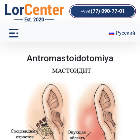
(77) 090-77-01
+998
Русский
Antromastoidotomiya