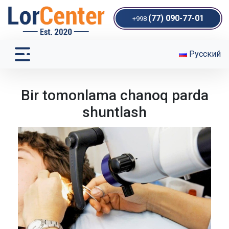
(77) 090-77-01
+998
Русский
Bir tomonlama chanoq parda
shuntlash