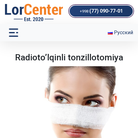
(77) 090-77-01
+998
Русский
Radioto’lqinli tonzillotomiya