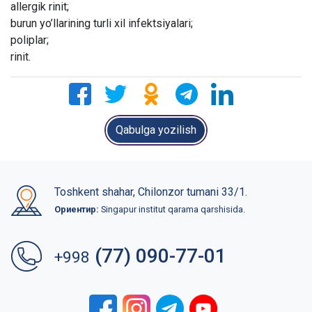
allergik rinit;
burun yo’llarining turli xil infektsiyalari;
poliplar;
rinit.
Qabulga yozilish
Toshkent shahar, Chilonzor tumani 33/1.
Ориентир:
Singapur institut qarama qarshisida.
(77) 090-77-01
+998