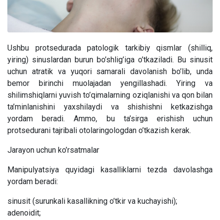
Ushbu protsedurada patologik tarkibiy qismlar (shilliq,
yiring) sinuslardan burun bo’shlig’iga o’tkaziladi. Bu sinusit
uchun atratik va yuqori samarali davolanish bo’lib, unda
bemor birinchi muolajadan yengillashadi. Yiring va
shilimshiqlarni yuvish to’qimalarning oziqlanishi va qon bilan
ta’minlanishini yaxshilaydi va shishishni ketkazishga
yordam beradi. Ammo, bu ta’sirga erishish uchun
protsedurani tajribali otolaringologdan o’tkazish kerak.
Jarayon uchun ko’rsatmalar
Manipulyatsiya quyidagi kasalliklarni tezda davolashga
yordam beradi:
sinusit (surunkali kasallikning o’tkir va kuchayishi);
adenoidit;