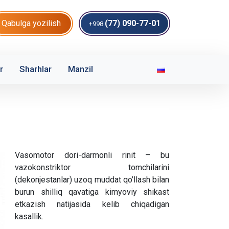
Qabulga yozilish
(77) 090-77-01
+998
r
Sharhlar
Manzil
Vasomotor dori-darmonli rinit – bu
vazokonstriktor tomchilarini
(dekonjestanlar) uzoq muddat qo’llash bilan
burun shilliq qavatiga kimyoviy shikast
etkazish natijasida kelib chiqadigan
kasallik.