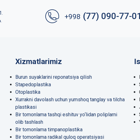
1.
(77) 090-77-0
+998
a.
Xizmatlarimiz
I
Burun suyaklarini reponatsiya qilish
Stapedoplastika
Otoplastika
Xurrakni davolash uchun yumshoq tanglay va tilcha
plastikasi
Bir tomonlama tashqi eshituv yo‘lidan poliplarni
olib tashlash
Bir tomonlama timpanoplastika
Bir tomonlama radikal quloq operatsiyasi