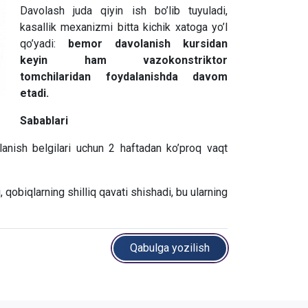
Davolash juda qiyin ish bo’lib tuyuladi,
kasallik mexanizmi bitta kichik xatoga yo’l
qo’yadi:
bemor davolanish kursidan
keyin ham vazokonstriktor
tomchilaridan foydalanishda davom
etadi.
Sabablari
tlanish belgilari uchun 2 haftadan ko’proq vaqt
, qobiqlarning shilliq qavati shishadi, bu ularning
Qabulga yozilish