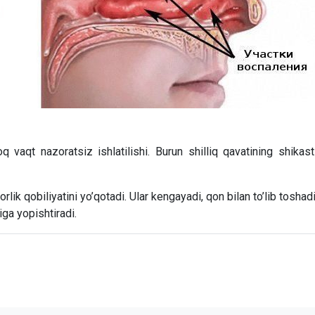
q vaqt nazoratsiz ishlatilishi. Burun shilliq qavatining shikas
rlik qobiliyatini yo’qotadi. Ular kengayadi, qon bilan to’lib toshadi
riga yopishtiradi.