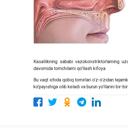
Kasallikning sababi vazokonstriktorlarning uzo
davomida tomchilarni qo’llash kifoya.
Bu vaqt ichida qobiq tomirlari o’z-o’zidan tejamko
ko’payishiga olib keladi va burun yo’llarini bir-bi