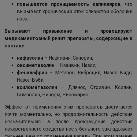
повышается проницаемость капилляров
, что
вызывает хронический отек слизистой оболочки
носа.
Вызывают привыкание и провоцируют
медикаментозный ринит препараты, содержащие в
составе:
нафазолин
– Нафтизин, Санорин;
оксиметазолин
– Називин, Назол;
фенилэфрин
– Метазон, Виброцил, Назол Кидс,
Назол Бэби;
ксилометазолин
– Длянос, Отривин, Ксилин,
Галазолин, Ринорм, Риномарис.
Эффект от применения этих препаратов достигается
почти моментально, но продолжительность действия
незначительная, а после прекращения действия
лекарственного средства нос у больного закладывает
сильнее, чем до применения капель. При этом замена