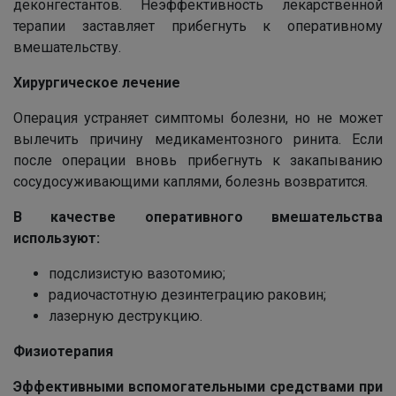
деконгестантов. Неэффективность лекарственной
Специалистов
терапии заставляет прибегнуть к оперативному
вмешательству.
Наши врачи с радостью проконсультируют Вас!
Хирургическое лечение
Операция устраняет симптомы болезни, но не может
вылечить причину медикаментозного ринита. Если
нет, спасибо
Написать специалисту
после операции вновь прибегнуть к закапыванию
сосудосуживающими каплями, болезнь возвратится.
В качестве оперативного вмешательства
используют:
подслизистую вазотомию;
радиочастотную дезинтеграцию раковин;
лазерную деструкцию.
Физиотерапия
Эффективными вспомогательными средствами при