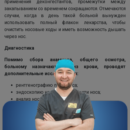
применения деконгестантов, промежутки между
закапыванием со временем сокращаются. Отмечаются
случаи, когда в день такой больной вынужден
использовать полный флакон лекарства, чтобы
очистить носовые ходы и иметь возможность дышать
через нос.
Диагностика
Помимо сбора анамнеза, общего осмотра,
больному назначают анализ крови, проводят
дополнительные исследования:
рентгенографию пазух носа;
эндоскопию носоглотки, полости носа;
анализ носового секрета.
Лечение
Основная задача терапии медикаментозного ринита
состоят в отмене сосудосуживающего препарата,