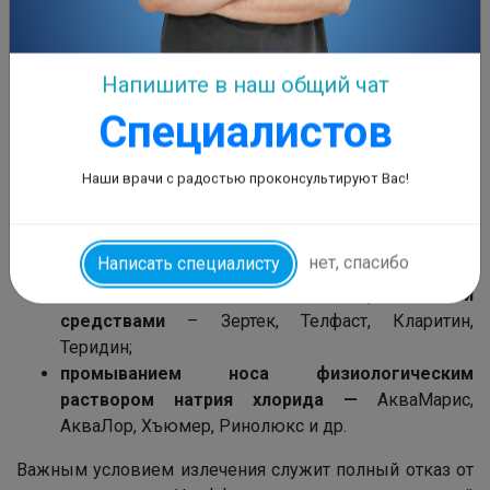
восстановлении функций слизистой раковин. Лучшим
способом лечения является полный отказ от
сосудосуживающих препаратов.
Если этого не удается сделать, назначают
медикаментозное лечение:
кортикостероидными препаратами
—
Флутиказон, Назонекс, Фликсоназе, Авамис. При
беременности, лактации эти препараты не
назначают;
антигистаминными лекарственными
средствами
– Зертек, Телфаст, Кларитин,
Теридин;
промыванием носа физиологическим
раствором натрия хлорида —
АкваМарис,
АкваЛор, Хъюмер, Ринолюкс и др.
Важным условием излечения служит полный отказ от
Напишите в наш общий чат