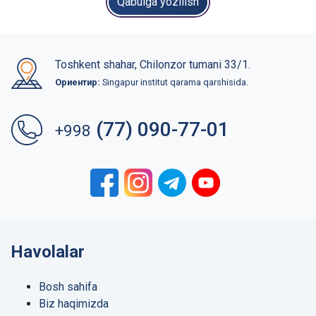
Qabulga yozilish
Toshkent shahar, Chilonzor tumani 33/1.
Ориентир:
Singapur institut qarama qarshisida.
(77) 090-77-01
+998
Havolalar
Bosh sahifa
Biz haqimizda