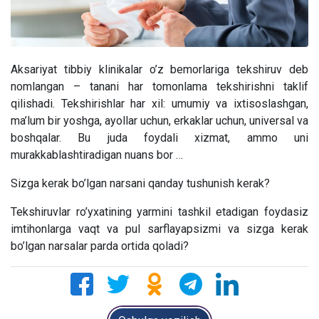
Aksariyat tibbiy klinikalar o’z bemorlariga tekshiruv deb
nomlangan – tanani har tomonlama tekshirishni taklif
qilishadi. Tekshirishlar har xil: umumiy va ixtisoslashgan,
ma’lum bir yoshga, ayollar uchun, erkaklar uchun, universal va
boshqalar. Bu juda foydali xizmat, ammo uni
murakkablashtiradigan nuans bor …
Sizga kerak bo’lgan narsani qanday tushunish kerak?
Tekshiruvlar ro’yxatining yarmini tashkil etadigan foydasiz
imtihonlarga vaqt va pul sarflayapsizmi va sizga kerak
bo’lgan narsalar parda ortida qoladi?