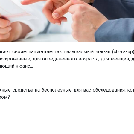
ает своим пациентам так называемый чек-ап (сheck-up
зированные, для определенного возраста, для женщин, дл
жняющий нюанс…
жные средства на бесполезные для вас обследования, кот
ром?