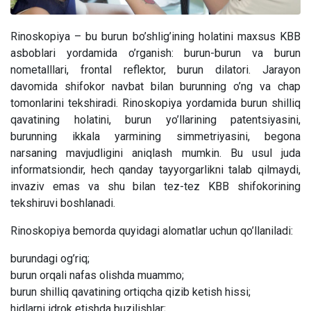
Rinoskopiya – bu burun bo’shlig’ining holatini maxsus KBB
asboblari yordamida o’rganish: burun-burun va burun
nometalllari, frontal reflektor, burun dilatori. Jarayon
davomida shifokor navbat bilan burunning o’ng va chap
tomonlarini tekshiradi. Rinoskopiya yordamida burun shilliq
qavatining holatini, burun yo’llarining patentsiyasini,
burunning ikkala yarmining simmetriyasini, begona
narsaning mavjudligini aniqlash mumkin. Bu usul juda
informatsiondir, hech qanday tayyorgarlikni talab qilmaydi,
invaziv emas va shu bilan tez-tez KBB shifokorining
tekshiruvi boshlanadi.
Rinoskopiya bemorda quyidagi alomatlar uchun qo’llaniladi:
burundagi og’riq;
burun orqali nafas olishda muammo;
burun shilliq qavatining ortiqcha qizib ketish hissi;
hidlarni idrok etishda buzilishlar;