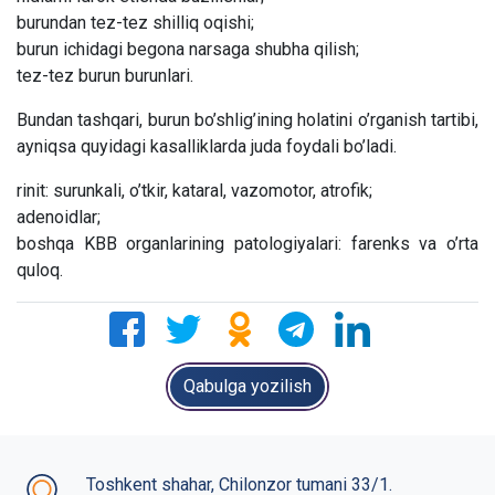
burundan tez-tez shilliq oqishi;
burun ichidagi begona narsaga shubha qilish;
tez-tez burun burunlari.
Bundan tashqari, burun bo’shlig’ining holatini o’rganish tartibi,
ayniqsa quyidagi kasalliklarda juda foydali bo’ladi.
rinit: surunkali, o’tkir, kataral, vazomotor, atrofik;
adenoidlar;
boshqa KBB organlarining patologiyalari: farenks va o’rta
quloq.
Qabulga yozilish
Toshkent shahar, Chilonzor tumani 33/1.