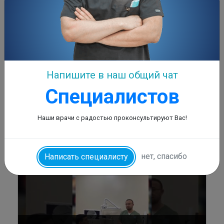
Напишите в наш общий чат
Специалистов
Лор операция Лор др. Отабек Рахманов
► Посмотреть
Записаться
Наши врачи с радостью проконсультируют Вас!
нет, спасибо
Написать специалисту