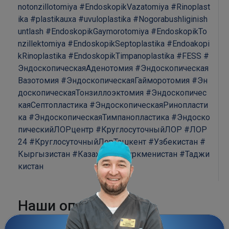
notonzillotomiya
#EndoskopikVazatomiya
#Rinoplast
ika
#plastikauxa
#uvuloplastika
#Nogorabushliginish
untlash
#EndoskopikGaymorotomiya
#EndoskopikTo
nzillektomiya
#EndoskopikSeptoplastika
#Endoakopi
kRinoplastika
#EndoskopikTimpanoplastika
#FESS
#
ЭндоскопическаяАденотомия
#Эндоскопическая
Вазотомия
#ЭндоскопическаяГайморотомия
#Эн
доскопическаяТонзиллоэктомия
#Эндоскопичес
каяСептопластика
#ЭндоскопическаяРинопласти
ка
#ЭндоскопическаяТимпанопластика
#Эндоско
пическийЛОРцентр
#КруглосуточныйЛОР
#ЛОР
24
#КруглосуточныйЛорТашкент
#Узбекистан
#
Кыргызистан
#Казахстан
#Туркменистан
#Таджи
кистан
Наши операции