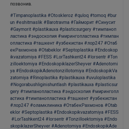
позвонив.
#Timpanoplastika
#Otoskleroz
#quloq
#tomoq
#bur
un
#eshitmaslik
#Barotravma
#Гайморит
#Синусит
#Gaymorit
#plastikauxa
#plasticsurgery
#тимпаноп
ластика
#эндоскопия
#мирингопластика
#тимпан
опластика
#ташкент
#узбекистан
#лор247
#Отаб
екРахмонов
#Otabeklor
#Septoplastika
#Endoskop
ikvazatomiya
#FESS
#LorTashkent24
#lorsentr
#Ton
zilloektomiya
#EndoskopiklazerSheyver
#Adenotomi
ya
#EndoskopikAdenotonzillotomiya
#EndoskopikVa
zatomiya
#Rinoplastika
#plastikauxa
#uvuloplastika
#Nogorabushliginishuntlash
#plastikauxa
#plasticsur
gery
#тимпанопластика
#эндоскопия
#мирингопл
астика
#тимпанопластика
#ташкент
#узбекистан
#лор247
#оламклиника
#ОтабекРахмонов
#Otab
eklor
#Septoplastika
#Endoskopikvazatomiya
#FESS
#LorTashkent24
#lorsentr
#Tonzilloektomiya
#Endo
skopiklazerSheyver
#Adenotomiya
#EndoskopikAde