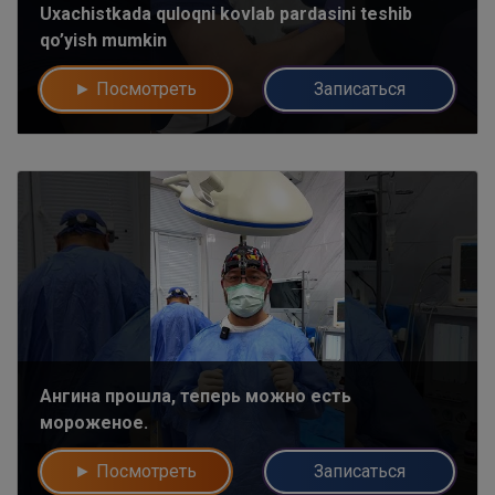
Uxachistkada quloqni kovlab pardasini teshib
qo’yish mumkin
► Посмотреть
Записаться
Ангина прошла, теперь можно есть
мороженое.
► Посмотреть
Записаться