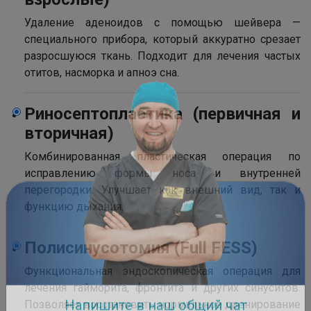
Удаление аденоидов с помощью шейвера —
специального прибора, который аккуратно срезает
разросшуюся ткань. Подходит для лечения частых
отитов, насморка и апноэ сна.
Риносептопластика (первичная и
вторичная)
Комбинированная пластическая операция по
исправлению формы носа и внутренней
перегородки. Улучшает как внешний вид, так и
функцию дыхания.
Полисинусотомия (Full FESS)
Функциональная эндоскопическая операция для
лечения гайморита, фронтита и других синуситов.
Позволяет восстановить нормальное дренирование