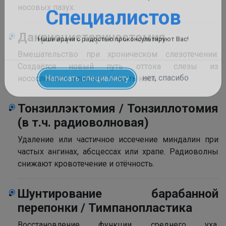
носовых пазух.
Дакриоцисториностомия
Вмешательство при хроническом слезотечении.
Создаётся новый путь оттока слезы из
носослёзного канала в полость носа.
Тонзиллэктомия / Тонзиллотомия
(в т.ч. радиоволновая)
Удаление или частичное иссечение миндалин при
частых ангинах, абсцессах или храпе. Радиоволны
снижают кровотечение и отёчность.
Шунтирование барабанной
перепонки / Тимпанопластика
Восстановление функции среднего уха.