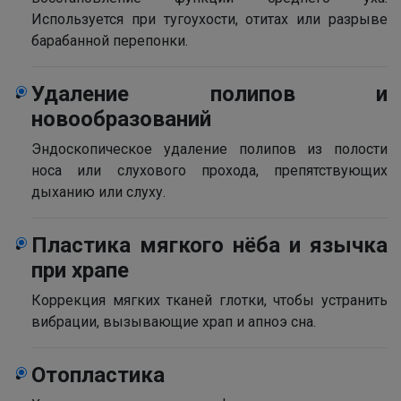
Используется при тугоухости, отитах или разрыве
барабанной перепонки.
Удаление полипов и
новообразований
Эндоскопическое удаление полипов из полости
носа или слухового прохода, препятствующих
дыханию или слуху.
Пластика мягкого нёба и язычка
Напишите в наш общий чат
при храпе
Специалистов
Коррекция мягких тканей глотки, чтобы устранить
вибрации, вызывающие храп и апноэ сна.
Наши врачи с радостью проконсультируют Вас!
Отопластика
нет, спасибо
Написать специалисту