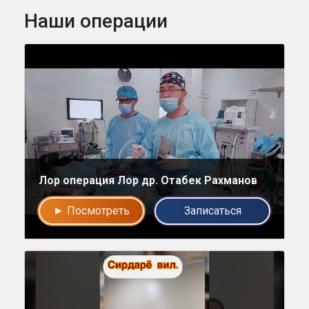
Наши операции
Напишите в наш общий чат
Лор операция Лор др. Отабек Рахманов
Специалистов
► Посмотреть
Записаться
Наши врачи с радостью проконсультируют Вас!
нет, спасибо
Написать специалисту