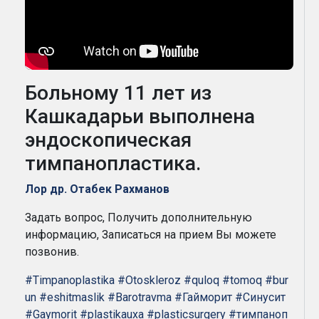
Больному 11 лет из
Кашкадарьи выполнена
эндоскопическая
тимпанопластика.
Лор др. Отабек Рахманов
Задать вопрос, Получить дополнительную
информацию, Записаться на прием Вы можете
позвонив.
#Timpanoplastika
#Otoskleroz
#quloq
#tomoq
#bur
un
#eshitmaslik
#Barotravma
#Гайморит
#Синусит
#Gaymorit
#plastikauxa
#plasticsurgery
#тимпаноп