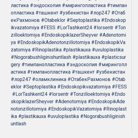
ластика
#эндоскопия
#мирингопластика
#тимпан
опластика
#ташкент
#узбекистан
#лор247
#Отаб
екРахмонов
#Otabeklor
#Septoplastika
#Endoskop
ikvazatomiya
#FESS
#LorTashkent24
#lorsentr
#Ton
zilloektomiya
#EndoskopiklazerSheyver
#Adenotomi
ya
#EndoskopikAdenotonzillotomiya
#EndoskopikVa
zatomiya
#Rinoplastika
#plastikauxa
#uvuloplastika
#Nogorabushliginishuntlash
#plastikauxa
#plasticsur
gery
#тимпанопластика
#эндоскопия
#мирингопл
астика
#тимпанопластика
#ташкент
#узбекистан
#лор247
#оламклиника
#ОтабекРахмонов
#Otab
eklor
#Septoplastika
#Endoskopikvazatomiya
#FESS
#LorTashkent24
#lorsentr
#Tonzilloektomiya
#Endo
skopiklazerSheyver
#Adenotomiya
#EndoskopikAde
notonzillotomiya
#EndoskopikVazatomiya
#Rinoplast
ika
#plastikauxa
#uvuloplastika
#Nogorabushliginish
untlash