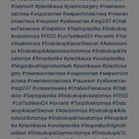
#Gaymorit
#plastikauxa
#plasticsurgery
#тимпаноп
ластика
#эндоскопия
#мирингопластика
#тимпан
опластика
#ташкент
#узбекистан
#лор247
#Отаб
екРахмонов
#Otabeklor
#Septoplastika
#Endoskop
ikvazatomiya
#FESS
#LorTashkent24
#lorsentr
#Ton
zilloektomiya
#EndoskopiklazerSheyver
#Adenotomi
ya
#EndoskopikAdenotonzillotomiya
#EndoskopikVa
zatomiya
#Rinoplastika
#plastikauxa
#uvuloplastika
#Nogorabushliginishuntlash
#plastikauxa
#plasticsur
gery
#тимпанопластика
#эндоскопия
#мирингопл
астика
#тимпанопластика
#ташкент
#узбекистан
#лор247
#оламклиника
#ОтабекРахмонов
#Otab
eklor
#Septoplastika
#Endoskopikvazatomiya
#FESS
#LorTashkent24
#lorsentr
#Tonzilloektomiya
#Endo
skopiklazerSheyver
#Adenotomiya
#EndoskopikAde
notonzillotomiya
#EndoskopikVazatomiya
#Rinoplast
ika
#plastikauxa
#uvuloplastika
#Nogorabushliginish
untlash
#EndoskopikGaymorotomiya
#EndoskopikTo