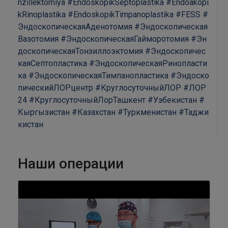
nzillektomiya
#EndoskopikSeptoplastika
#Endoakopi
kRinoplastika
#EndoskopikTimpanoplastika
#FESS
#
ЭндоскопическаяАденотомия
#Эндоскопическая
Вазотомия
#ЭндоскопическаяГайморотомия
#Эн
доскопическаяТонзиллоэктомия
#Эндоскопичес
каяСептопластика
#ЭндоскопическаяРинопласти
ка
#ЭндоскопическаяТимпанопластика
#Эндоско
пическийЛОРцентр
#КруглосуточныйЛОР
#ЛОР
24
#КруглосуточныйЛорТашкент
#Узбекистан
#
Кыргызистан
#Казахстан
#Туркменистан
#Таджи
кистан
Наши операции