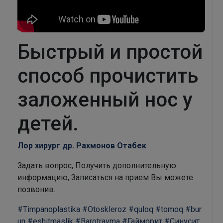
Быстрый и простой
способ прочистить
заложенный нос у
детей.
Лор хирург др. Рахмонов Отабек
Задать вопрос, Получить дополнительную
информацию, Записаться на прием Вы можете
позвонив.
#Timpanoplastika
#Otoskleroz
#quloq
#tomoq
#bur
un
#eshitmaslik
#Barotravma
#Гайморит
#Синусит