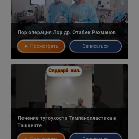
Лор операция Лор др. Отабек Рахманов
Напишите в наш общий чат
Специалистов
► Посмотреть
Записаться
Наши врачи с радостью проконсультируют Вас!
нет, спасибо
Написать специалисту
Лечение тугоухости Тимпанопластика в
Ташкенте